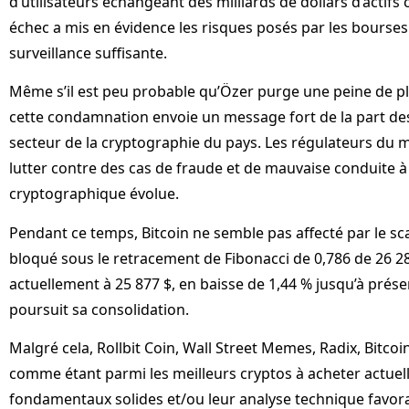
d’utilisateurs échangeant des milliards de dollars d’actif
échec a mis en évidence les risques posés par les bourses
surveillance suffisante.
Même s’il est peu probable qu’Özer purge une peine de pl
cette condamnation envoie un message fort de la part de
secteur de la cryptographie du pays. Les régulateurs du 
lutter contre des cas de fraude et de mauvaise conduite 
cryptographique évolue.
Pendant ce temps, Bitcoin ne semble pas affecté par le s
bloqué sous le retracement de Fibonacci de 0,786 de 26 2
actuellement à 25 877 $, en baisse de 1,44 % jusqu’à présen
poursuit sa consolidation.
Malgré cela, Rollbit Coin, Wall Street Memes, Radix, Bitcoi
comme étant parmi les meilleurs cryptos à acheter actuel
fondamentaux solides et/ou leur analyse technique favora