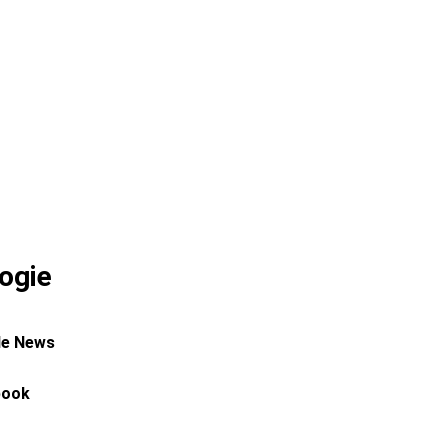
ogie
le News
book