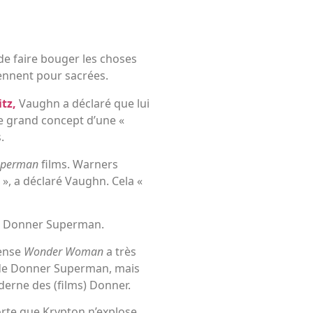
de faire bouger les choses
ennent pour sacrées.
itz,
Vaughn a déclaré que lui
le grand concept d’une «
.
uperman
films. Warners
 », a déclaré Vaughn. Cela «
rd Donner Superman.
pense
Wonder Woman
a très
lm de Donner Superman, mais
erne des (films) Donner.
 sorte que Krypton n’explose