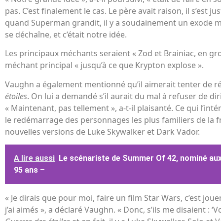
pas. C’est finalement le cas. Le père avait raison, il s’est j
quand Superman grandit, il y a soudainement un exode mass
se déchaîne, et c’était notre idée.
Les principaux méchants seraient « Zod et Brainiac, en g
méchant principal « jusqu’à ce que Krypton explose ».
Vaughn a également mentionné qu’il aimerait tenter de r
étoiles
. On lui a demandé s’il aurait du mal à refuser de dir
« Maintenant, pas tellement », a-t-il plaisanté. Ce qui l’int
le redémarrage des personnages les plus familiers de la f
nouvelles versions de Luke Skywalker et Dark Vador.
A lire aussi
Le scénariste de Summer Of 42, nominé aux
95 ans –
« Je dirais que pour moi, faire un film Star Wars, c’est jo
j’ai aimés », a déclaré Vaughn. « Donc, s’ils me disaient :