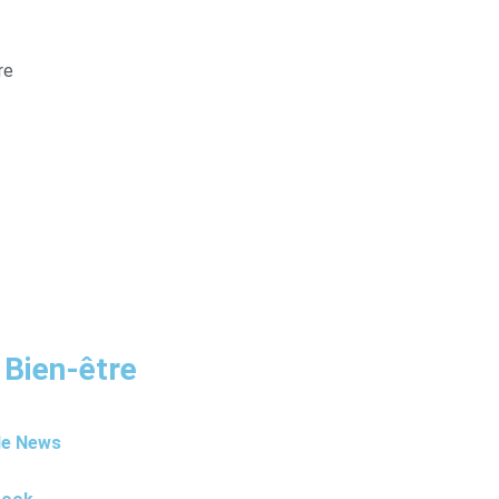
re
 Bien-être
le News