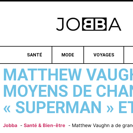
SANTÉ
MODE
VOYAGES
MATTHEW VAUGHN
MOYENS DE CHA
« SUPERMAN » ET
Jobba
Santé & Bien-être
Matthew Vaughn a de grande