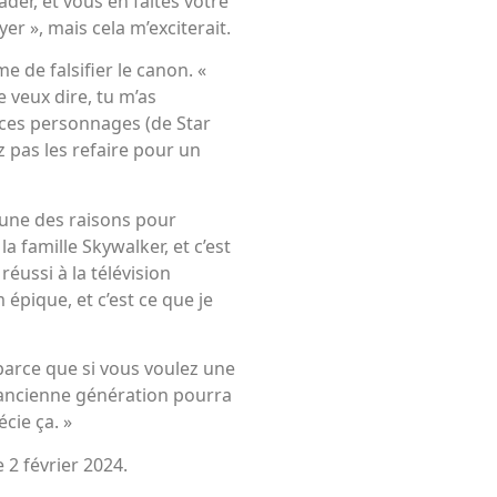
Vader, et vous en faites votre
yer », mais cela m’exciterait.
 de falsifier le canon. «
 veux dire, tu m’as
 ces personnages (de Star
z pas les refaire pour un
une des raisons pour
la famille Skywalker, et c’est
réussi à la télévision
 épique, et c’est ce que je
, parce que si vous voulez une
 l’ancienne génération pourra
écie ça. »
e 2 février 2024.