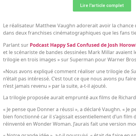
Lire l'article complet
Le réalisateur Matthew Vaughn adorerait avoir la chance 
dans deux franchises cinématographiques que les fans ti
Parlant sur
Podcast Happy Sad Confused de Josh Horow
et le scénariste de bandes dessinées Mark Millar avaient 
trilogie en trois images » sur Superman pour Warner Bros
«Nous avons expliqué comment réaliser une trilogie de
S
n’était pas intéressé. C’est tout ce que nous avons pu faire
n’est jamais revenu » par la suite, a-t-il ajouté.
La trilogie proposée aurait emprunté aux films de Richa
« Je pense que Donner a réussi », a déclaré Vaughn. « Je 
bien fonctionné car il s’agissait essentiellement d’un fi
réinventé en Wonder Woman. J’aurais fait une version mod
« Notre grande idée », a-t-il poursuivi, « était de faire en