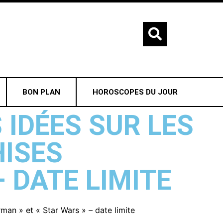
BON PLAN
HOROSCOPES DU JOUR
IDÉES SUR LES
ISES
– DATE LIMITE
an » et « Star Wars » – date limite