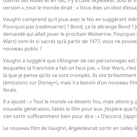
Guerres des étoiles
et en fait, il y a Luke Skywalker, Solo et 
version », tout le monde dirait : « Vous êtes un idiot d’essa
Vaughn comprend qu’il joue avec le feu en suggérant même
Pourquoi pas (redémarrer) ? Bond, ça te dérange Bond ? Je
demandé qui allait jouer le prochain Wolverine. Pourquoi
Wars) sont-ils si sacrés qu’à partir de 1977, vous ne pouve
nouveau public ?
Vaughn a suggéré que s’éloigner de ces personnages est 
lesquelles la franchise a fait un faux pas. « Star Wars, c’est 
là que je pense qu’ils se sont trompés. Ils ont brillamment 
(émissions sur Disney+), mais il a besoin d’un nouveau film
ferais.
Il a ajouté : « Tout le monde va devenir fou, mais allons-y
nouvelle génération, faites le film pour eux. J’espère que
s’en sortir suffisamment bien pour dire : « D’accord, j’appr
Le nouveau film de Vaughn,
Argyle
devrait sortir en salles l