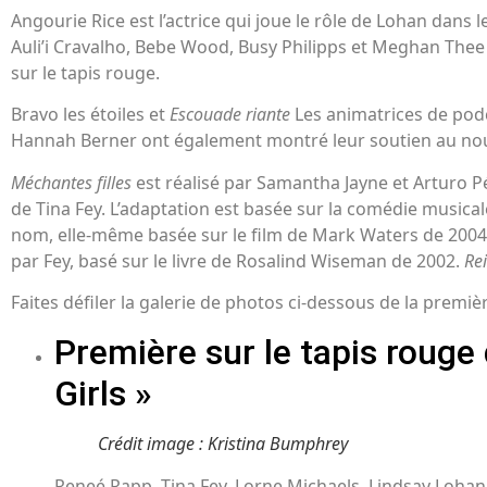
Angourie Rice est l’actrice qui joue le rôle de Lohan dans 
Auli’i Cravalho, Bebe Wood, Busy Philipps et Meghan Thee
sur le tapis rouge.
Bravo les étoiles et
Escouade riante
Les animatrices de pod
Hannah Berner ont également montré leur soutien au nou
Méchantes filles
est réalisé par Samantha Jayne et Arturo Pér
de Tina Fey. L’adaptation est basée sur la comédie musi
nom, elle-même basée sur le film de Mark Waters de 2004,
par Fey, basé sur le livre de Rosalind Wiseman de 2002.
Rei
Faites défiler la galerie de photos ci-dessous de la premièr
Première sur le tapis rouge
Girls »
Crédit image : Kristina Bumphrey
Reneé Rapp, Tina Fey, Lorne Michaels, Lindsay Lohan