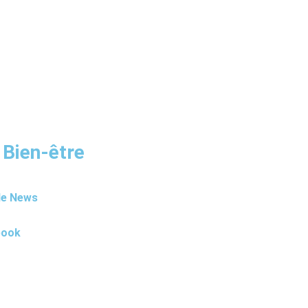
 Bien-être
le News
book