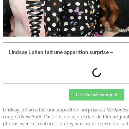
Lindsay Lohan fait une apparition surprise –
Lire l'article complet
Lindsay Lohan a fait une apparition surprise au
Méchantes f
rouge à New York. L’actrice, qui a joué dans le film origin
photos avec la créatrice Tina Fey ainsi que le reste du cas