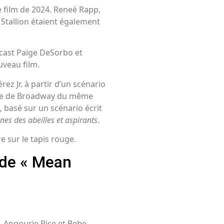
le film de 2024. Reneé Rapp,
 Stallion étaient également
cast Paige DeSorbo et
veau film.
ez Jr. à partir d’un scénario
cale de Broadway du même
 basé sur un scénario écrit
nes des abeilles et aspirants
.
e sur le tapis rouge.
 de « Mean
, Angourie Rice et Bebe