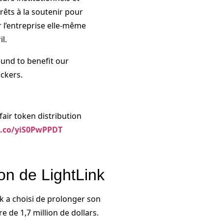
prêts à la soutenir pour
r l’entreprise elle-même
l.
ound to benefit our
ckers.
fair token distribution
t.co/yiS0PwPPDT
ion de LightLink
k a choisi de prolonger son
e de 1,7 million de dollars.