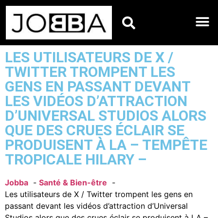
HOROSCOPES DU JO
LES UTILISATEURS DE X /
TWITTER TROMPENT LES
GENS EN PASSANT DEVANT
LES VIDÉOS D’ATTRACTION
D’UNIVERSAL STUDIOS ALORS
QUE DES CRUES ÉCLAIR SE
PRODUISENT À LA – TEMPÊTE
TROPICALE HILARY –
Jobba
Santé & Bien-être
Les utilisateurs de X / Twitter trompent les gens en
passant devant les vidéos d’attraction d’Universal
Studios alors que des crues éclair se produisent à LA –