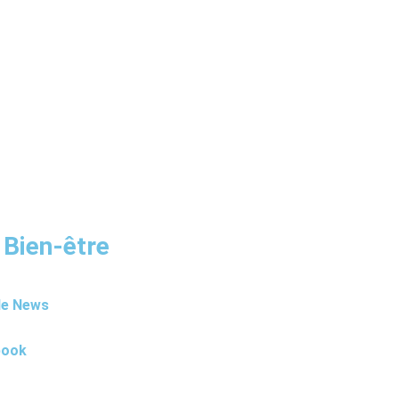
 Bien-être
le News
book