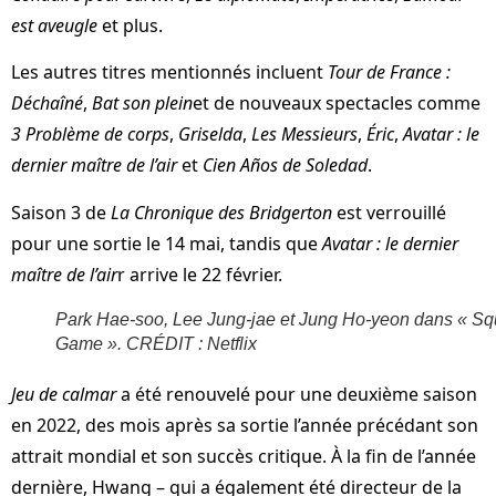
est aveugle
et plus.
Les autres titres mentionnés incluent
Tour de France :
Déchaîné
,
Bat son plein
et de nouveaux spectacles comme
3 Problème de corps
,
Griselda
,
Les Messieurs
,
Éric
,
Avatar : le
dernier maître de l’air
et
Cien Años de Soledad
.
Saison 3 de
La Chronique des Bridgerton
est verrouillé
pour une sortie le 14 mai, tandis que
Avatar : le dernier
maître de l’air
r arrive le 22 février.
Park Hae-soo, Lee Jung-jae et Jung Ho-yeon dans « Sq
Game ». CRÉDIT : Netflix
Jeu de calmar
a été renouvelé pour une deuxième saison
en 2022, des mois après sa sortie l’année précédant son
attrait mondial et son succès critique. À la fin de l’année
dernière, Hwang – qui a également été directeur de la