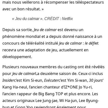
mais nous veillerons à récompenser les téléspectateurs
avec un bon résultat. »
« Jeu du calmar ». CRÉDIT : Netflix
Depuis sa sortie,
Jeu de calmar
est devenu un
phénomène mondial et a depuis donné naissance à un
concours de téléréalité intitulé
Jeu de calmar : le défi
et
recevra une adaptation de jeu, actuellement en
développement.
Plusieurs nouveaux membres du casting ont été révélés
pour
Jeu de calmar
La deuxième saison de. Ceux-ci inclus
Insider
c’est Kim Si-eun,
Exécuter
c’est Yim Si-wan,
30 jours
‘
Kang Ha-neul, l’ancien chanteur d’IZ*ONE Jo Yu-ri,
l’ancien rappeur de Big Bang TOP et plus encore. Les
acteurs originaux Lee Jung-jae, Wi Ha-jun, Lee Byung-
hun et Gong Yoo reviendront également pour