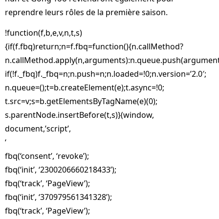
reprendre leurs rôles de la première saison.
!function(f,b,e,v,n,t,s)
{if(f.fbq)return;n=f.fbq=function(){n.callMethod?
n.callMethod.apply(n,arguments):n.queue.push(argument
if(!f._fbq)f._fbq=n;n.push=n;n.loaded=!0;n.version=’2.0′;
n.queue=();t=b.createElement(e);t.async=!0;
t.src=v;s=b.getElementsByTagName(e)(0);
s.parentNode.insertBefore(t,s)}(window,
document,’script’,
‘
fbq(‘consent’, ‘revoke’);
fbq(‘init’, ‘2300206660218433’);
fbq(‘track’, ‘PageView’);
fbq(‘init’, ‘370979561341328’);
fbq(‘track’, ‘PageView’);