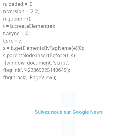
n.loaded = !0;
n.version = ‘2.0’;
n.queue = ();
t = b.createElement(e);
t.async = !0;
t.src = v;
s = b.getElementsByTagName(e)(0);
s.parentNode.insertBefore(t, s)
}(window, document, ‘script’, ‘
fbq(‘init’, ‘422369225140645’);
fbq(‘track’, ‘PageView’);
Suivez nous sur Google News