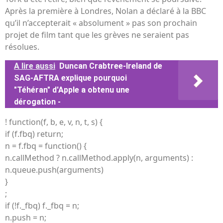
Après la première à Londres, Nolan a déclaré à la BBC
qu’il n’accepterait « absolument » pas son prochain
projet de film tant que les grèves ne seraient pas
résolues.
A lire aussi
Duncan Crabtree-Ireland de
SAG-AFTRA explique pourquoi
"Téhéran" d'Apple a obtenu une
dérogation -
! function(f, b, e, v, n, t, s) {
if (f.fbq) return;
n = f.fbq = function() {
n.callMethod ? n.callMethod.apply(n, arguments) :
n.queue.push(arguments)
}
;
if (!f._fbq) f._fbq = n;
n.push = n;