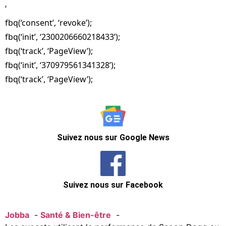
‘
fbq(‘consent’, ‘revoke’);
fbq(‘init’, ‘2300206660218433’);
fbq(‘track’, ‘PageView’);
fbq(‘init’, ‘370979561341328’);
fbq(‘track’, ‘PageView’);
Suivez nous sur Google News
Suivez nous sur Facebook
Jobba
Santé & Bien-être