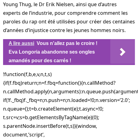
Young Thug, le Dr Erik Nielsen, ainsi que d’autres
experts de l’industrie, pour comprendre comment les
paroles du rap ont été utilisées pour créer des centaines
d’années d’injustice contre les jeunes hommes noirs.
A lire aussi
Vous n'allez pas le croire !
Eva Longoria abandonne ses ongles
amandés pour des carrés !
!function(f,b,e,v,n,t,s)
{if(f.fbq)return;n=f.fbq=function(){n.callMethod?
n.callMethod.apply(n,arguments):n.queue.push(argument
if(!f._fbq)f._fbq=n;n.push=n;n.loaded=!0;n.version=’2.0′;
n.queue=();t=b.createElement(e);t.async=!0;
t.src=v;s=b.getElementsByTagName(e)(0);
s.parentNode.insertBefore(t,s)}(window,
document,’script’,