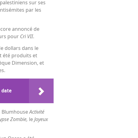
palestiniens sur ses
ntisémites par les
encore annoncé de
urs pour
Cri VII
.
e dollars dans le
t été produits et
hèque Dimension, et
es.
 date
 de Blumhouse
Activité
lypse Zombie,
le
Joyeux