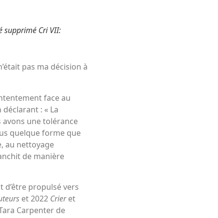
té supprimé
Cri VII
:
 n’était pas ma décision à
ntentement face au
déclarant : « La
s avons une tolérance
 sous quelque forme que
e, au nettoyage
ranchit de manière
 d’être propulsé vers
uteurs
et 2022
Crier
et
Tara Carpenter de