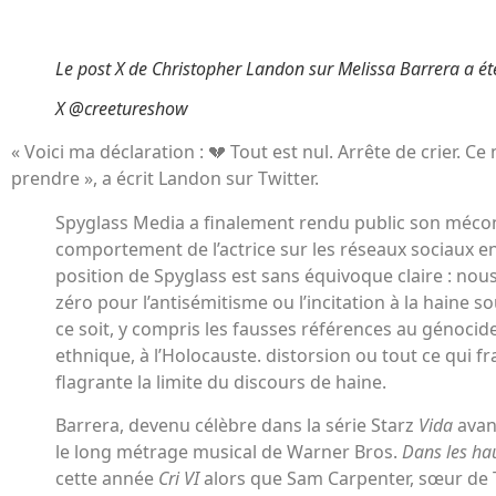
Le post X de Christopher Landon sur Melissa Barrera a é
X @creetureshow
« Voici ma déclaration : 💔 Tout est nul. Arrête de crier. Ce
prendre », a écrit Landon sur Twitter.
Spyglass Media a finalement rendu public son méco
comportement de l’actrice sur les réseaux sociaux en 
position de Spyglass est sans équivoque claire : nou
zéro pour l’antisémitisme ou l’incitation à la haine
ce soit, y compris les fausses références au génocid
ethnique, à l’Holocauste. distorsion ou tout ce qui f
flagrante la limite du discours de haine.
Barrera, devenu célèbre dans la série Starz
Vida
avant
le long métrage musical de Warner Bros.
Dans les ha
cette année
Cri VI
alors que Sam Carpenter, sœur de 