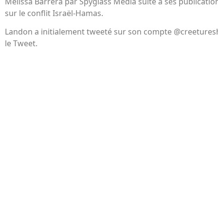
Melissa Barrera par Spyglass Media suite à ses publicatio
sur le conflit Israël-Hamas.
Landon a initialement tweeté sur son compte @creetures
le Tweet.