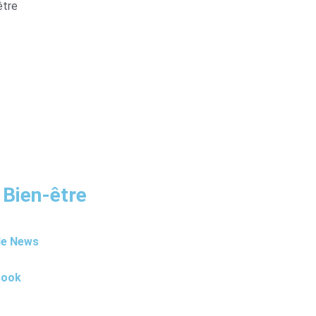
être
 Bien-être
le News
book