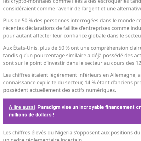
les crypto-monnaies comme liées à des escroqueries tand
considéraient comme l’avenir de l’argent et une alternative
Plus de 50 % des personnes interrogées dans le monde c
récentes déclarations de faillite d’entreprises comme indu
pour autant affecter leur confiance globale dans le secteu
Aux États-Unis, plus de 50 % ont une compréhension clair
tandis qu’un pourcentage similaire a déjà possédé des acti
sont sur le point d’investir dans le secteur au cours des 1
Les chiffres étaient légèrement inférieurs en Allemagne, 
connaissance explicite du secteur, 14 % étant d’anciens pr
possèdent actuellement des actifs numériques.
A lire aussi
Paradigm vise un incroyable financement c
millions de dollars !
Les chiffres élevés du Nigeria s’opposent aux positions 
un cadre réglementaire incertain.