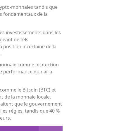
crypto-monnaies tandis que
pes fondamentaux de la
les investissements dans les
geant de tels
 position incertaine de la
.
o-monnaie comme protection
se performance du naira
 comme le Bitcoin (BTC) et
nt de la monnaie locale.
haitent que le gouvernement
les règles, tandis que 40 %
seurs.