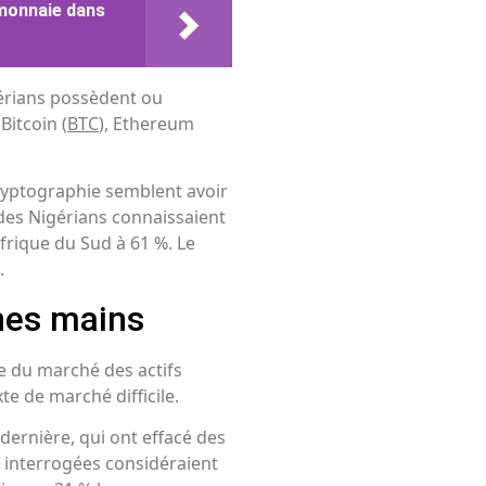
-monnaie dans
gérians possèdent ou
itcoin (
BTC
), Ethereum
 cryptographie semblent avoir
des Nigérians connaissaient
Afrique du Sud à 61 %. Le
.
nes mains
e du marché des actifs
e de marché difficile.
dernière, qui ont effacé des
s interrogées considéraient