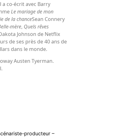
il a co-écrit avec Barry
comme
Le mariage de mon
oie de la chance
Sean Connery
Belle-mère
,
Quels rêves
 Dakota Johnson de Netflix
 cours de ses près de 40 ans de
llars dans le monde.
ckoway Austen Tyerman.
l.
cénariste-producteur –