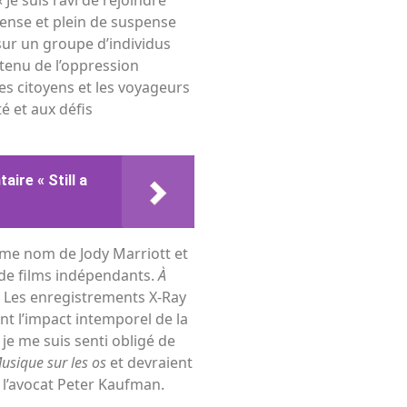
 Je suis ravi de rejoindre
nse et plein de suspense
sur un groupe d’individus
 tenu de l’oppression
es citoyens et les voyageurs
é et aux défis
aire « Still a
ême nom de Jody Marriott et
de films indépendants.
À
 « Les enregistrements X-Ray
nt l’impact intemporel de la
je me suis senti obligé de
usique sur les os
et devraient
l’avocat Peter Kaufman.