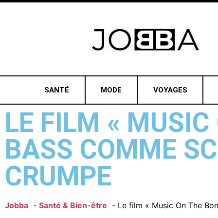
SANTÉ
MODE
VOYAGES
LE FILM « MUSIC
BASS COMME SC
CRUMPE
Jobba
Santé & Bien-être
Le film « Music On The Bo