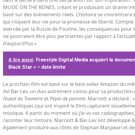
Bass a déclaré dans une déclaration sur son implication : «
MUSIC ON THE BONES, créant et produisant un drame inte
basé sur des événements réels. L’histoire se concentrera 
qui risquent leur vie pour la promesse de liberté. Compte
exercée par la Russie de Poutine, les conséquences pour l
ne pourraient être plus pertinentes par rapport à l’actualit
d’aujourd’hui.»
A lire aussi
Freestyle Digital Media acquiert le document
Black Star » – date limite
Le prochain film est basé sur le best-seller Amazon du m
Avi Bar-Lev, un duo autrement connu pour sa production 
l’ouest du Tonnerre
et
Pépin de pomme
. Marriott a déclaré :
authentiques (qui ont inspiré le film) capturent visuelleme
musique. À partir du moment où j’ai vu ces radiographies, 
raconter leur histoire. Marriott & Bar-Lev ont développé
M
également produire aux côtés de Stephan Manpearl et de 