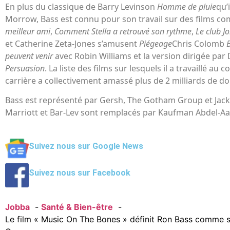
En plus du classique de Barry Levinson
Homme de pluie
qu’
Morrow, Bass est connu pour son travail sur des films 
meilleur ami
,
Comment Stella a retrouvé son rythme
,
Le club J
et Catherine Zeta-Jones s’amusent
Piégeage
Chris Colomb
peuvent venir
avec Robin Williams et la version dirigée par
Persuasion
. La liste des films sur lesquels il a travaillé au
carrière a collectivement amassé plus de 2 milliards de do
Bass est représenté par Gersh, The Gotham Group et Ja
Marriott et Bar-Lev sont remplacés par Kaufman Abdel-Aa
Suivez nous sur Google News
Suivez nous sur Facebook
Jobba
Santé & Bien-être
Le film « Music On The Bones » définit Ron Bass comme s