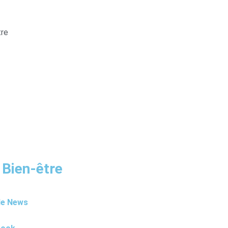
tre
 Bien-être
le News