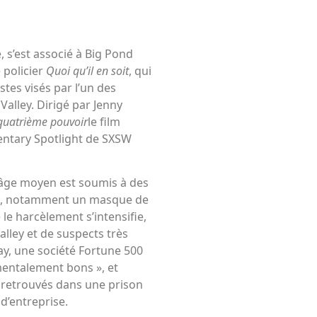
 s’est associé à Big Pond
 policier
Quoi qu’il en soit
, qui
istes visés par l’un des
 Valley. Dirigé par Jenny
quatrième pouvoir
le film
entary Spotlight de SXSW
d’âge moyen est soumis à des
es, notamment un masque de
e harcèlement s’intensifie,
Valley et de suspects très
Bay, une société Fortune 500
mentalement bons », et
 retrouvés dans une prison
d’entreprise.