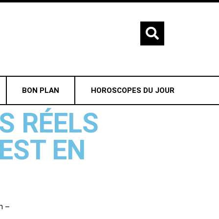
BON PLAN
HOROSCOPES DU JOUR
S RÉELS
 EST EN
n –