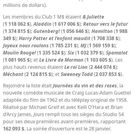
millions de dollars).
Les membres du Club 1 M$ étaient
& Juliette
(
1 118 062 $
),
Aladdin
(
1 617 006 $
);
Retour vers le futur
(
1 374 815 $
);
Gutenberg!
(
1 056 646 $
);
Hamilton
(
1 988
349 $
);
Harry Potter et l’enfant maudit
(
1 708 338 $
);
Joyeux nous roulons
(
1 785 231 $
);
MJ
(
1 569 159 $
);
Moulin Rouge!
(
1 335 524 $
);
Six
(
1 032 379 $
);
Spamalot
(
1 081 965 $
); et
Le Livre de Mormon
(
1 103 605 $
). Les
plus hauts revenus étaient
Le roi Lion
(
2 444 074 $
);
Méchant
(
2 124 815 $
); et
Sweeney Todd
(
2 037 853 $
).
Rejoindre la liste était
Journées du vin et des roses
, la
nouvelle comédie musicale de Craig Lucas-Adam Guettel
adaptée du film de 1962 et du téléplay original de 1958.
Réalisé par Michael Greif et avec Kelli O’Hara et Brian
d’Arcy James,
Jours
rempli tous les sièges du Studio 54
pour ses deux premières avant-premières, rapportant
162 093 $
. La soirée d’ouverture est le 28 janvier.