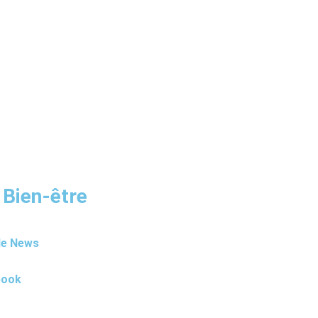
 Bien-être
le News
book