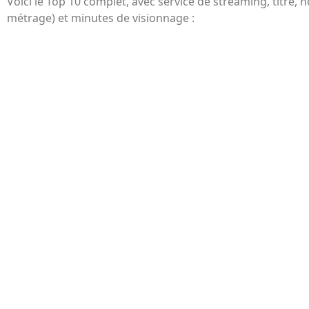
Voici le Top 10 complet, avec service de streaming, titre,
métrage) et minutes de visionnage :