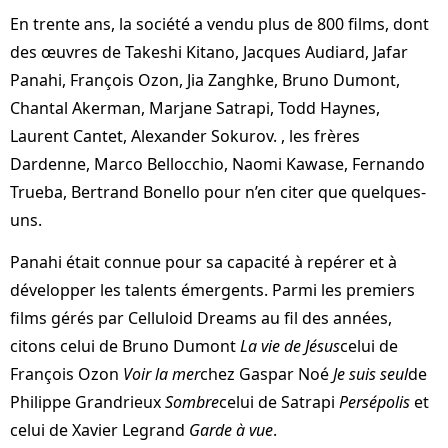
En trente ans, la société a vendu plus de 800 films, dont
des œuvres de Takeshi Kitano, Jacques Audiard, Jafar
Panahi, François Ozon, Jia Zanghke, Bruno Dumont,
Chantal Akerman, Marjane Satrapi, Todd Haynes,
Laurent Cantet, Alexander Sokurov. , les frères
Dardenne, Marco Bellocchio, Naomi Kawase, Fernando
Trueba, Bertrand Bonello pour n’en citer que quelques-
uns.
Panahi était connue pour sa capacité à repérer et à
développer les talents émergents. Parmi les premiers
films gérés par Celluloid Dreams au fil des années,
citons celui de Bruno Dumont
La vie de Jésus
celui de
François Ozon
Voir la mer
chez Gaspar Noé
Je suis seul
de
Philippe Grandrieux
Sombre
celui de Satrapi
Persépolis
et
celui de Xavier Legrand
Garde à vue
.