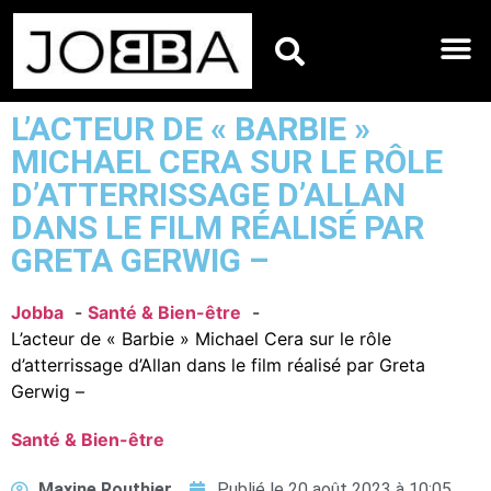
HOROSCOPES DU JO
L’ACTEUR DE « BARBIE »
MICHAEL CERA SUR LE RÔLE
D’ATTERRISSAGE D’ALLAN
DANS LE FILM RÉALISÉ PAR
GRETA GERWIG –
Jobba
Santé & Bien-être
L’acteur de « Barbie » Michael Cera sur le rôle
d’atterrissage d’Allan dans le film réalisé par Greta
Gerwig –
Santé & Bien-être
Maxine Routhier
Publié le
20 août 2023 à 10:05