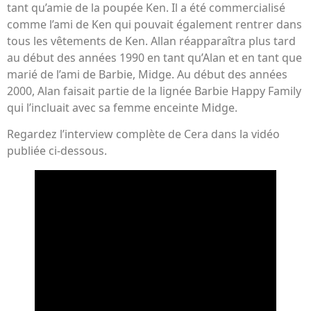
tant qu’amie de la poupée Ken. Il a été commercialisé
comme l’ami de Ken qui pouvait également rentrer dans
tous les vêtements de Ken. Allan réapparaîtra plus tard
au début des années 1990 en tant qu’Alan et en tant que
marié de l’ami de Barbie, Midge. Au début des années
2000, Alan faisait partie de la lignée Barbie Happy Family
qui l’incluait avec sa femme enceinte Midge.
Regardez l’interview complète de Cera dans la vidéo
publiée ci-dessous.