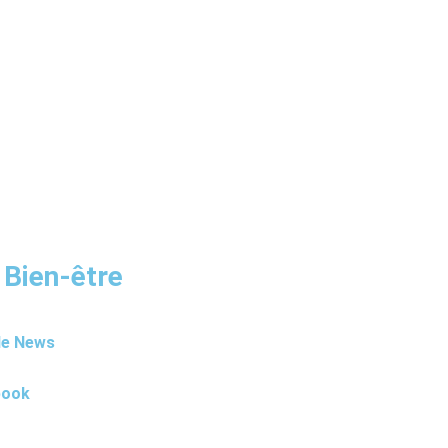
 Bien-être
le News
book