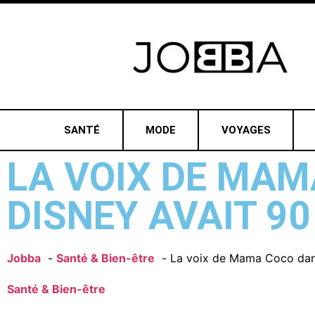
SANTÉ
MODE
VOYAGES
LA VOIX DE MAM
DISNEY AVAIT 90
Jobba
Santé & Bien-être
La voix de Mama Coco dans 
Santé & Bien-être