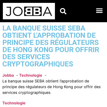
HOROSCOPES DU JO
LA BANQUE SUISSE SEBA
OBTIENT L’APPROBATION DE
PRINCIPE DES RÉGULATEURS
DE HONG KONG POUR OFFRIR
DES SERVICES
CRYPTOGRAPHIQUES
Jobba
Technologie
La banque suisse SEBA obtient l’approbation de
principe des régulateurs de Hong Kong pour offrir des
services cryptographiques
Technologie