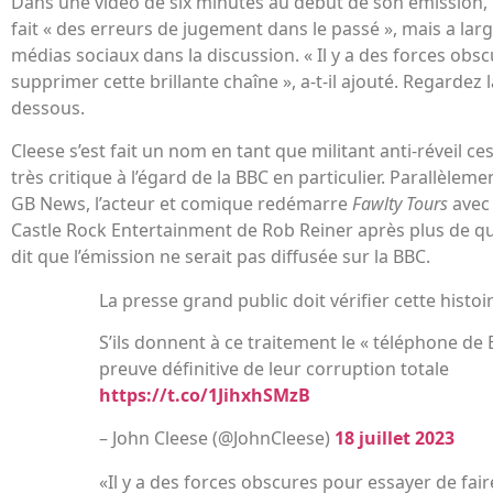
Dans une vidéo de six minutes au début de son émission, 
fait « des erreurs de jugement dans le passé », mais a larg
médias sociaux dans la discussion. « Il y a des forces obs
supprimer cette brillante chaîne », a-t-il ajouté. Regardez 
dessous.
Cleese s’est fait un nom en tant que militant anti-réveil ce
très critique à l’égard de la BBC en particulier. Parallèle
GB News, l’acteur et comique redémarre
Fawlty Tours
avec 
Castle Rock Entertainment de Rob Reiner après plus de qua
dit que l’émission ne serait pas diffusée sur la BBC.
La presse grand public doit vérifier cette histoi
S’ils donnent à ce traitement le « téléphone de Bo
preuve définitive de leur corruption totale
https://t.co/1JihxhSMzB
– John Cleese (@JohnCleese)
18 juillet 2023
«Il y a des forces obscures pour essayer de fai