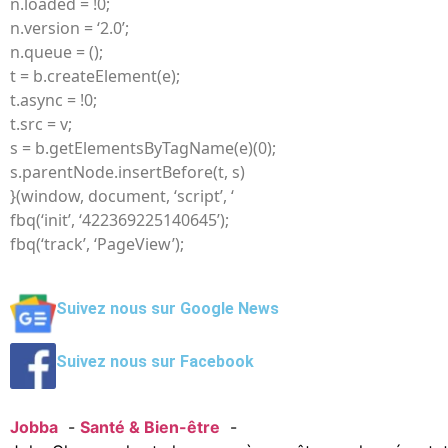
n.loaded = !0;
n.version = ‘2.0’;
n.queue = ();
t = b.createElement(e);
t.async = !0;
t.src = v;
s = b.getElementsByTagName(e)(0);
s.parentNode.insertBefore(t, s)
}(window, document, ‘script’, ‘
fbq(‘init’, ‘422369225140645’);
fbq(‘track’, ‘PageView’);
Suivez nous sur Google News
Suivez nous sur Facebook
Jobba
Santé & Bien-être