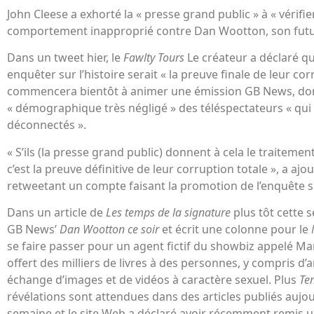
John Cleese a exhorté la « presse grand public » à « vérifie
comportement inapproprié contre Dan Wootton, son futu
Dans un tweet hier, le
Fawlty Tours
Le créateur a déclaré q
enquêter sur l’histoire serait « la preuve finale de leur cor
commencera bientôt à animer une émission GB News, dont 
« démographique très négligé » des téléspectateurs « qu
déconnectés ».
« S’ils (la presse grand public) donnent à cela le traitemen
c’est la preuve définitive de leur corruption totale », a ajo
retweetant un compte faisant la promotion de l’enquête 
Dans un article de
Les temps de la signature
plus tôt cette
GB News’
Dan Wootton ce soir
et écrit une colonne pour
le
se faire passer pour un agent fictif du showbiz appelé Mar
offert des milliers de livres à des personnes, y compris d’
échange d’images et de vidéos à caractère sexuel. Plus
Te
révélations sont attendues dans des articles publiés aujou
semaine et le site Web a déclaré avoir récemment remis u