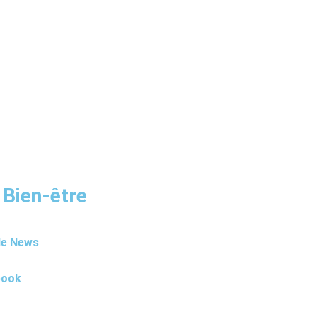
 Bien-être
le News
book