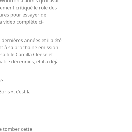
Wootton a admis qu’il avait
ement critiqué le rôle des
cures pour essayer de
la vidéo complète ci-
s dernières années et il a été
ment à sa prochaine émission
sa fille Camilla Cleese et
tre décennies, et il a déjà
re
ris », c’est la
re tomber cette