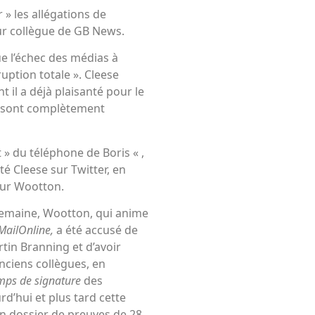
r » les allégations de
r collègue de GB News.
ue l’échec des médias à
ruption totale ». Cleese
il a déjà plaisanté pour le
i sont complètement
t » du téléphone de Boris « ,
uté Cleese sur Twitter, en
sur Wootton.
 semaine, Wootton, qui anime
MailOnline,
a été accusé de
tin Branning et d’avoir
anciens collègues, en
mps de signature
des
rd’hui et plus tard cette
n dossier de preuves de 28