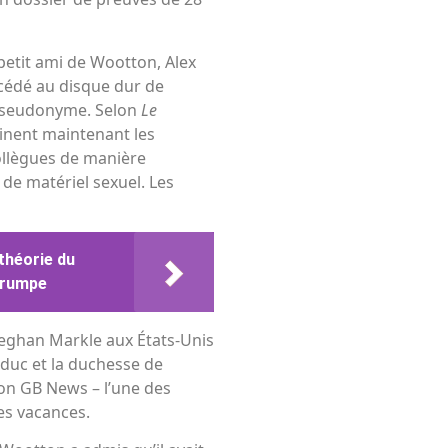
petit ami de Wootton, Alex
accédé au disque dur de
 pseudonyme. Selon
Le
nent maintenant les
collègues de manière
 de matériel sexuel. Les
théorie du
 Crumpe
eghan Markle aux États-Unis
e duc et la duchesse de
sion GB News – l’une des
es vacances.