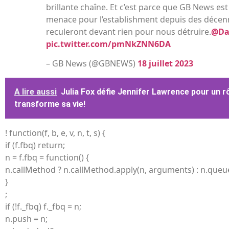
brillante chaîne. Et c’est parce que GB News est
menace pour l’establishment depuis des décenni
reculeront devant rien pour nous détruire.
@Da
pic.twitter.com/pmNkZNN6DA
– GB News (@GBNEWS)
18 juillet 2023
A lire aussi
Julia Fox défie Jennifer Lawrence pour un rô
transforme sa vie!
! function(f, b, e, v, n, t, s) {
if (f.fbq) return;
n = f.fbq = function() {
n.callMethod ? n.callMethod.apply(n, arguments) : n.que
}
;
if (!f._fbq) f._fbq = n;
n.push = n;