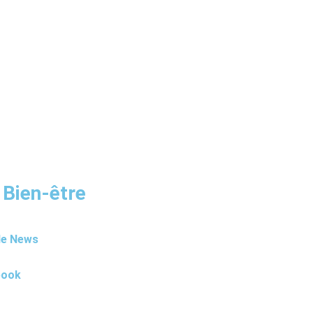
 Bien-être
le News
book