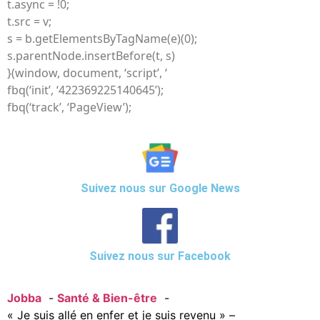
t.async = !0;
t.src = v;
s = b.getElementsByTagName(e)(0);
s.parentNode.insertBefore(t, s)
}(window, document, ‘script’, ‘
fbq(‘init’, ‘422369225140645’);
fbq(‘track’, ‘PageView’);
Suivez nous sur Google News
Suivez nous sur Facebook
Jobba
Santé & Bien-être
« Je suis allé en enfer et je suis revenu » –