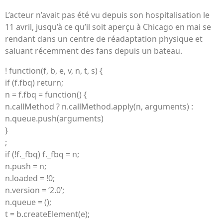
L’acteur n’avait pas été vu depuis son hospitalisation le
11 avril, jusqu’à ce qu’il soit aperçu à Chicago en mai se
rendant dans un centre de réadaptation physique et
saluant récemment des fans depuis un bateau.
! function(f, b, e, v, n, t, s) {
if (f.fbq) return;
n = f.fbq = function() {
n.callMethod ? n.callMethod.apply(n, arguments) :
n.queue.push(arguments)
}
;
if (!f._fbq) f._fbq = n;
n.push = n;
n.loaded = !0;
n.version = ‘2.0’;
n.queue = ();
t = b.createElement(e);