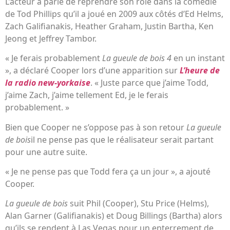
L’acteur a parlé de reprendre son rôle dans la comédie
de Tod Phillips qu’il a joué en 2009 aux côtés d’Ed Helms,
Zach Galifianakis, Heather Graham, Justin Bartha, Ken
Jeong et Jeffrey Tambor.
« Je ferais probablement
La gueule de bois 4
en un instant
», a déclaré Cooper lors d’une apparition sur
L’heure de
la radio new-yorkaise
. « Juste parce que j’aime Todd,
j’aime Zach, j’aime tellement Ed, je le ferais
probablement. »
Bien que Cooper ne s’oppose pas à son retour
La gueule
de bois
il ne pense pas que le réalisateur serait partant
pour une autre suite.
« Je ne pense pas que Todd fera ça un jour », a ajouté
Cooper.
La gueule de bois
suit Phil (Cooper), Stu Price (Helms),
Alan Garner (Galifianakis) et Doug Billings (Bartha) alors
qu’ils se rendent à Las Vegas pour un enterrement de