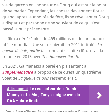
vie de garçon en l’honneur de Doug qui est sur le point
de se marier. Cependant, les choses deviennent floues
quand, après leur soirée de fête, ils se réveillent et Doug
a disparu et personne ne se souvient de ce qui s’est
passé la nuit précédente.
Le film a généré plus de 469 millions de dollars au box-
office mondial. Une suite suivrait en 2011 intitulée
La
gueule de bois, partie II
et une autre suite clôturerait la
trilogie en 2013 avec
The Hangover Part III
.
En 2021, Galifianakis a parlé en plaisantant à
Supplémentaire
à propos de ce qu’est un quatrième
volet de
La gueule de bois
ressemblerait.
A lire aussi
Le réalisateur de « Dumb
Money » et « Moi, Tonya » signe avec la
CAA – date limite
« Peut-être s’ils en faisaient une version Pixar… une