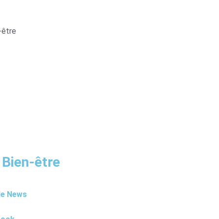
-être
 Bien-être
le News