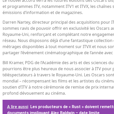
Le nouvel accord verra les futures éditions des Oscars di
et programmes ITV, notamment ITV1 et ITVX, les chaînes so
émissions d’information et de magazines.
Darren Nartey, directeur principal des acquisitions pour IT
sommes ravis de pouvoir offrir en exclusivité les Oscars au
Royaume-Uni, renforçant et complétant notre engagement
réseau. Nous disposons déjà d’une fantastique collection 
métrages disponibles à tout moment sur ITVX et nous s
partager l’événement cinématographique de l’année avec 
Bill Kramer, PDG de l’Académie des arts et des sciences du
pourrions être plus heureux de nous associer à ITV pour 
téléspectateurs à travers le Royaume-Uni. Les Oscars son
mondial – récompensant les films et les artistes du ciném
soutien d’ITV à notre cérémonie de remise de prix intern
profond dévouement au cinéma.
A lire aussi
Les producteurs de « Rust » doivent remett
documents impliquant Alec Baldwin – date limite