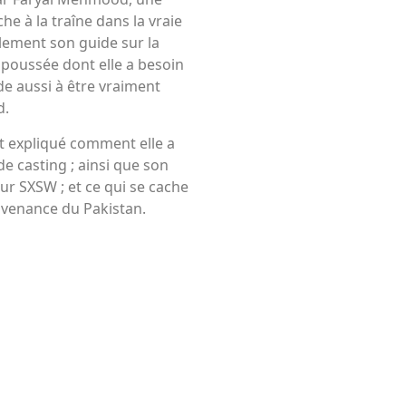
che à la traîne dans la vraie
alement son guide sur la
a poussée dont elle a besoin
ide aussi à être vraiment
d.
ent expliqué comment elle a
de casting ; ainsi que son
our SXSW ; et ce qui se cache
rovenance du Pakistan.