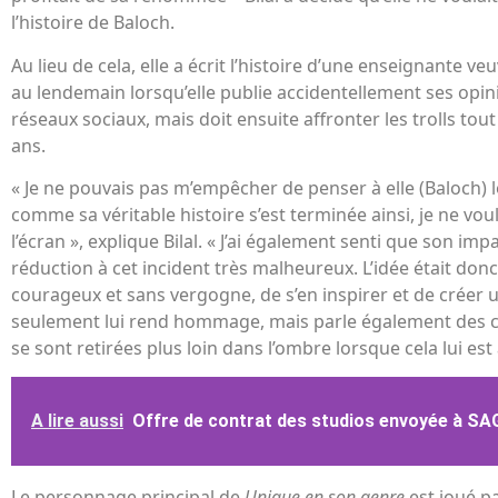
l’histoire de Baloch.
Au lieu de cela, elle a écrit l’histoire d’une enseignante ve
au lendemain lorsqu’elle publie accidentellement ses opi
réseaux sociaux, mais doit ensuite affronter les trolls tout
ans.
« Je ne pouvais pas m’empêcher de penser à elle (Baloch) l
comme sa véritable histoire s’est terminée ainsi, je ne voula
l’écran », explique Bilal. « J’ai également senti que son impa
réduction à cet incident très malheureux. L’idée était don
courageux et sans vergogne, de s’en inspirer et de créer un
seulement lui rend hommage, mais parle également des c
se sont retirées plus loin dans l’ombre lorsque cela lui est 
A lire aussi
Offre de contrat des studios envoyée à S
Le personnage principal de
Unique en son genre
est joué p