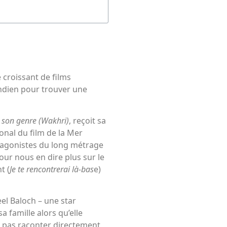
croissant de films
indien pour trouver une
 son genre (Wakhri)
, reçoit sa
onal du film de la Mer
otagonistes du long métrage
ur nous en dire plus sur le
t (
Je te rencontrerai là-bas
e)
eel Baloch – une star
 famille alors qu’elle
it pas raconter directement