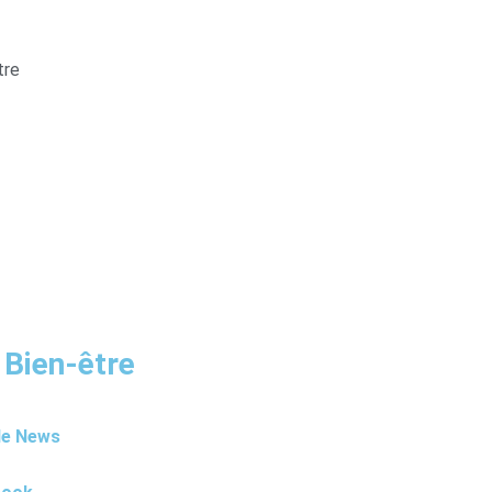
tre
 Bien-être
le News