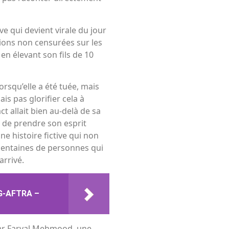
uve qui devient virale du jour
nions non censurées sur les
 en élevant son fils de 10
orsqu’elle a été tuée, mais
is pas glorifier cela à
ct allait bien au-delà de sa
c de prendre son esprit
e histoire fictive qui non
entaines de personnes qui
arrivé.
AG-AFTRA –
ar Faryal Mehmood, une