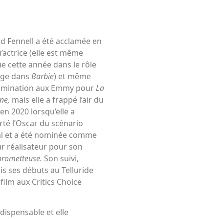
d Fennell a été acclamée en
’actrice (elle est même
e cette année dans le rôle
dge dans
Barbie
) et même
omination aux Emmy pour
La
ne,
mais elle a frappé l’air du
en 2020 lorsqu’elle a
té l’Oscar du scénario
al et a été nominée comme
ur réalisateur pour son
prometteuse.
Son suivi,
s ses débuts au Telluride
 film aux Critics Choice
dispensable et elle