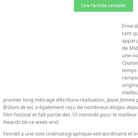
Lire l'article complet
Emeral
tant qu
apparu
de Mi
une n
Couron
temps 
rempor
origin
meille
premier long métrage d’écriture-réalisation,
Jeune femme 
Brûlure de sel,
a également reçu de nombreux éloges depui
Film Festival et fait partie des 10 nominés pour le meilleur
Awards de ce week-end.
Fennell a une voix cinématographique extraordinaire et in