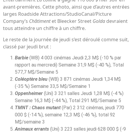
avant-premières. Cette photo, ainsi que d’autres entrées
larges Roadside Attractions/StudioCanal/Picture
Company’s
Châtiment
et Bleecker Street
Golda
devraient
tous atteindre un chiffre à un chiffre.
Le reste de la journée de jeudi s’est déroulé comme suit,
classé par jeudi brut :
Barbie
(WB) 4 003 cinémas Jeudi 2,3 M$ (-10 % par
rapport au mercredi) Semaine 31,9 M$ (-40 %), Total
577,7 M$/Semaine 5
Coléoptère bleu
(WB) 3 871 cinémas Jeudi 1,34 M$
(-35 %) Semaine 33,5 M$/Semaine 1
Oppenheimer
(Uni) 3 321 salles Jeudi 1,28 M$ (-4 %)
Semaine 16,3 M$ (-44 %), Total 291 M$/Semaine 5
TMNT : Chaos mutant
(Par) 2 312 cinémas, jeudi 770
000 $ (-14 %), semaine 12,3 M$ (-46 %), total 92
M$/semaine 3
Animaux errants
(Uni) 3 223 salles jeudi 628 000 $ (-9