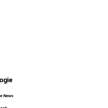
ogie
le News