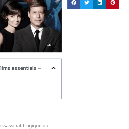
films essentiels –
assassinat tragique du