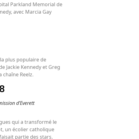
pital Parkland Memorial de
ennedy, avec Marcia Gay
 la plus populaire de
 de Jackie Kennedy et Greg
a chaîne Reelz.
08
ission d’Everett
igues qui a transformé le
, un écolier catholique
aisait partie des stars.