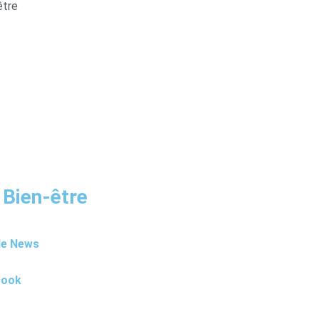
être
 Bien-être
le News
book