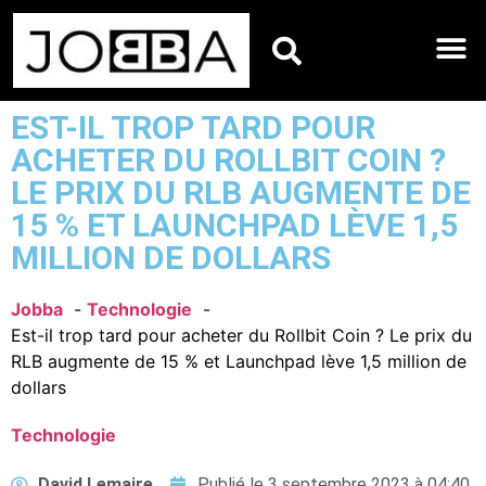
HOROSCOPES DU JO
EST-IL TROP TARD POUR
ACHETER DU ROLLBIT COIN ?
LE PRIX DU RLB AUGMENTE DE
15 % ET LAUNCHPAD LÈVE 1,5
MILLION DE DOLLARS
Jobba
Technologie
Est-il trop tard pour acheter du Rollbit Coin ? Le prix du
RLB augmente de 15 % et Launchpad lève 1,5 million de
dollars
Technologie
David Lemaire
Publié le
3 septembre 2023 à 04:40