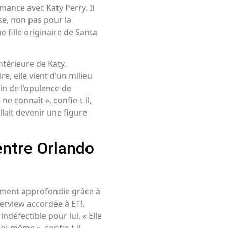
omance avec Katy Perry. Il
se, non pas pour la
 fille originaire de Santa
térieure de Katy.
e, elle vient d’un milieu
in de l’opulence de
e connaît », confie-t-il,
llait devenir une figure
entre Orlando
dement approfondie grâce à
erview accordée à ET!,
défectible pour lui. « Elle
i-même », confie-t-il,