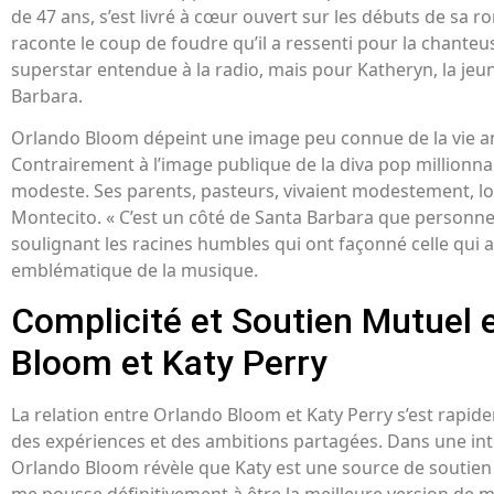
de 47 ans, s’est livré à cœur ouvert sur les débuts de sa r
raconte le coup de foudre qu’il a ressenti pour la chanteu
superstar entendue à la radio, mais pour Katheryn, la jeune
Barbara.
Orlando Bloom dépeint une image peu connue de la vie an
Contrairement à l’image publique de la diva pop millionnair
modeste. Ses parents, pasteurs, vivaient modestement, lo
Montecito. « C’est un côté de Santa Barbara que personne n
soulignant les racines humbles qui ont façonné celle qui a
emblématique de la musique.
Complicité et Soutien Mutuel 
Bloom et Katy Perry
La relation entre Orlando Bloom et Katy Perry s’est rapi
des expériences et des ambitions partagées. Dans une int
Orlando Bloom révèle que Katy est une source de soutien in
me pousse définitivement à être la meilleure version de mo