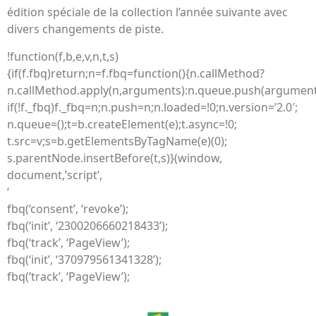
édition spéciale de la collection l’année suivante avec
divers changements de piste.
!function(f,b,e,v,n,t,s)
{if(f.fbq)return;n=f.fbq=function(){n.callMethod?
n.callMethod.apply(n,arguments):n.queue.push(argument
if(!f._fbq)f._fbq=n;n.push=n;n.loaded=!0;n.version=’2.0′;
n.queue=();t=b.createElement(e);t.async=!0;
t.src=v;s=b.getElementsByTagName(e)(0);
s.parentNode.insertBefore(t,s)}(window,
document,’script’,
‘
fbq(‘consent’, ‘revoke’);
fbq(‘init’, ‘2300206660218433’);
fbq(‘track’, ‘PageView’);
fbq(‘init’, ‘370979561341328’);
fbq(‘track’, ‘PageView’);