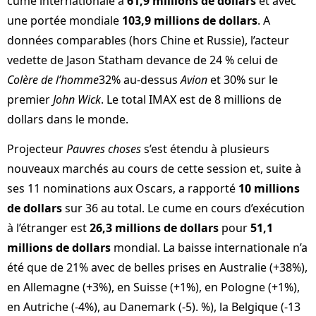
cume internationale à
61,9 millions de dollars
et avec
une portée mondiale
103,9 millions de dollars
. A
données comparables (hors Chine et Russie), l’acteur
vedette de Jason Statham devance de 24 % celui de
Colère de l’homme
32% au-dessus
Avion
et 30% sur le
premier
John Wick
. Le total IMAX est de 8 millions de
dollars dans le monde.
Projecteur
Pauvres choses
s’est étendu à plusieurs
nouveaux marchés au cours de cette session et, suite à
ses 11 nominations aux Oscars, a rapporté
10 millions
de dollars
sur 36 au total. Le cume en cours d’exécution
à l’étranger est
26,3 millions de dollars
pour
51,1
millions de dollars
mondial. La baisse internationale n’a
été que de 21% avec de belles prises en Australie (+38%),
en Allemagne (+3%), en Suisse (+1%), en Pologne (+1%),
en Autriche (-4%), au Danemark (-5). %), la Belgique (-13