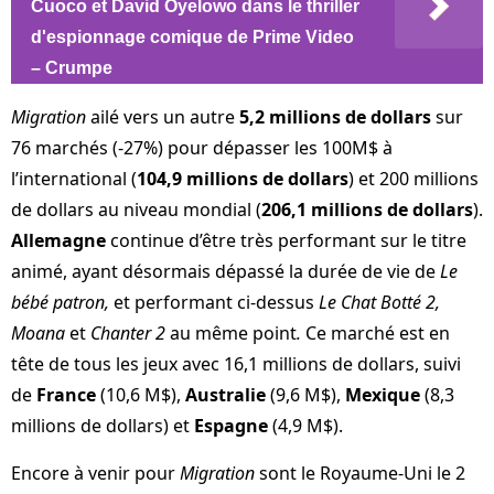
Cuoco et David Oyelowo dans le thriller
d'espionnage comique de Prime Video
– Crumpe
Migration
ailé vers un autre
5,2 millions de dollars
sur
76 marchés (-27%) pour dépasser les 100M$ à
l’international (
104,9 millions de dollars
) et 200 millions
de dollars au niveau mondial (
206,1 millions de dollars
).
Allemagne
continue d’être très performant sur le titre
animé, ayant désormais dépassé la durée de vie de
Le
bébé patron,
et performant ci-dessus
Le Chat Botté 2,
Moana
et
Chanter 2
au même point
.
Ce marché est en
tête de tous les jeux avec 16,1 millions de dollars, suivi
de
France
(10,6 M$),
Australie
(9,6 M$),
Mexique
(8,3
millions de dollars) et
Espagne
(4,9 M$).
Encore à venir pour
Migration
sont le Royaume-Uni le 2