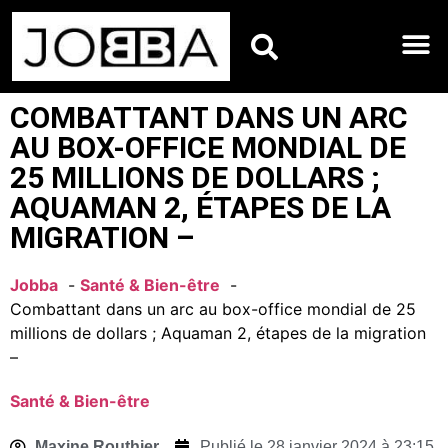
HOROSCOPES DU JO
COMBATTANT DANS UN ARC
AU BOX-OFFICE MONDIAL DE
25 MILLIONS DE DOLLARS ;
AQUAMAN 2, ÉTAPES DE LA
MIGRATION –
Jobba
Santé & Bien-être
Combattant dans un arc au box-office mondial de 25
millions de dollars ; Aquaman 2, étapes de la migration
–
Santé & Bien-être
Maxine Routhier
Publié le
28 janvier 2024 à 23:15