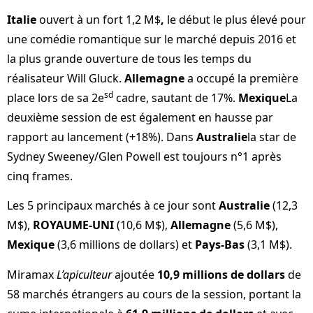
Italie
ouvert à un fort
1,2 M$
,
le début le plus élevé pour
une comédie romantique sur le marché depuis 2016 et
la plus grande ouverture de tous les temps du
réalisateur Will Gluck.
Allemagne
a occupé la première
sd
place lors de sa 2e
cadre, sautant de 17%.
Mexique
La
deuxième session de est également en hausse par
rapport au lancement (+18%). Dans
Australie
la star de
Sydney Sweeney/Glen Powell est toujours n°1 après
cinq frames.
Les 5 principaux marchés à ce jour sont
Australie
(12,3
M$),
ROYAUME-UNI
(10,6 M$),
Allemagne
(5,6 M$),
Mexique
(3,6 millions de dollars) et
Pays-Bas
(3,1 M$).
Miramax
L’apiculteur
ajoutée
10,9 millions de dollars
de
58 marchés étrangers au cours de la session, portant la