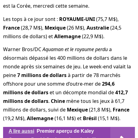
est la Corée, mercredi cette semaine.
Les tops à ce jour sont :
ROYAUME-UNI
(75,7 M$),
France
(28,7 M$),
Mexique
(26 M$),
Australie
(24,5
millions de dollars) et
Allemagne
(22,9 M$).
Warner Bros/DC
Aquaman et le royaume perdu
a
désormais dépassé les 400 millions de dollars dans le
monde après six semaines de jeu. Le week-end valait la
peine
7 millions de dollars
à partir de 78 marchés
offshore pour une somme d’outre-mer de
294,6
millions de dollars
et un décompte mondial de
412,7
millions de dollars
.
Chine
mène tous les jeux à 61,7
millions de dollars, suivi de
Mexique
(21,8 M$),
France
(19,2 M$),
Allemagne
(16,1 M$) et
Brésil
(15,1 M$).
A lire aussi
Premier aperçu de Kaley