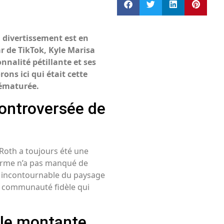
u divertissement est en
ar de TikTok, Kyle Marisa
nnalité pétillante et ses
rons ici qui était cette
rématurée.
controversée de
Roth a toujours été une
forme n’a pas manqué de
re incontournable du paysage
ne communauté fidèle qui
ile montante