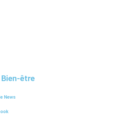
 Bien-être
le News
book