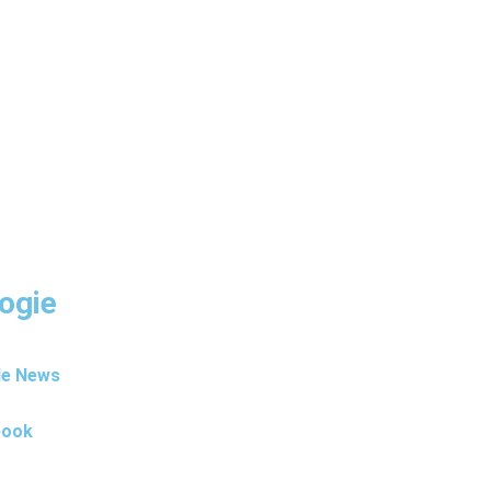
ogie
le News
book