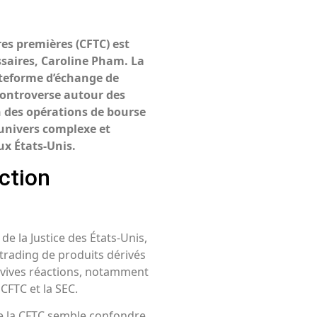
es premières (CFTC) est
ssaires, Caroline Pham. La
lateforme d’échange de
controverse autour des
n des opérations de bourse
’univers complexe et
x États-Unis.
ction
de la Justice des États-Unis,
trading de produits dérivés
e vives réactions, notamment
 CFTC et la SEC.
de la CFTC semble confondre