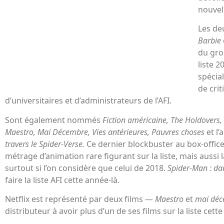
nouvel
Les de
Barbie
du grou
liste 2
spécia
de crit
d’universitaires et d’administrateurs de l’AFI.
Sont également nommés
Fiction américaine, The Holdovers, 
Maestro, Mai Décembre, Vies antérieures, Pauvres choses
et l
travers le Spider-Verse.
Ce dernier blockbuster au box-offic
métrage d’animation rare figurant sur la liste, mais aussi la
surtout si l’on considère que celui de 2018.
Spider-Man : da
faire la liste AFI cette année-là.
Netflix est représenté par deux films —
Maestro
et
mai dé
distributeur à avoir plus d’un de ses films sur la liste cett