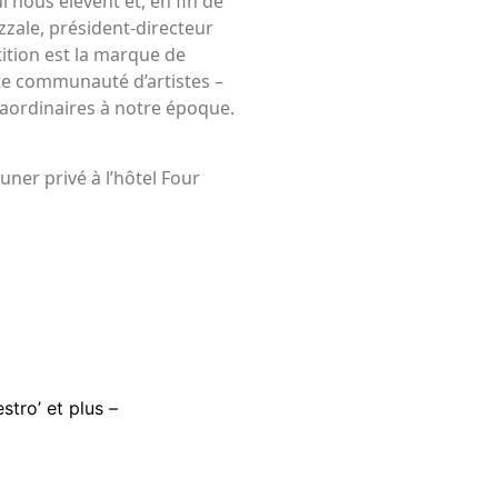
i nous élèvent et, en fin de
zale, président-directeur
tition est la marque de
tte communauté d’artistes –
aordinaires à notre époque.
uner privé à l’hôtel Four
stro’ et plus –