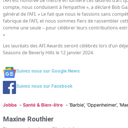
l’AFI est honorée de mettre en lumière ces œuvres d’art qu
compte, nous conduisent à l’empathie », a déclaré Bob Gaz
général de l’AFI. « Le fait que nous le fassions sans compé
fabrique de l’AFI, et nous sommes fiers de rassembler ce
comme une seule – pour célébrer leurs contributions extr
»
Les lauréats des AFI Awards seront célébrés lors d’un déje
Seasons de Beverly Hills le 12 janvier 2024.
Suivez nous sur Google News
Suivez nous sur Facebook
Jobba
Santé & Bien-être
‘Barbie’, ‘Oppenheimer’, ‘Mae
Maxine Routhier