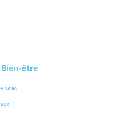
 Bien-être
le News
book