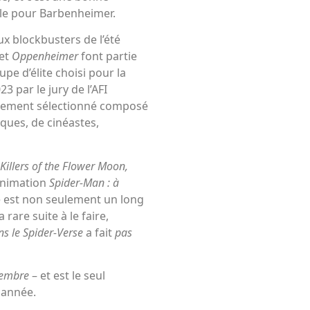
le pour Barbenheimer.
ux blockbusters de l’été
et
Oppenheimer
font partie
pe d’élite choisi pour la
023 par le jury de l’AFI
lement sélectionné composé
iques, de cinéastes,
Killers of the Flower Moon,
’animation
Spider-Man : à
e est non seulement un long
 rare suite à le faire,
ns le Spider-Verse
a fait
pas
cembre
– et est le seul
e année.