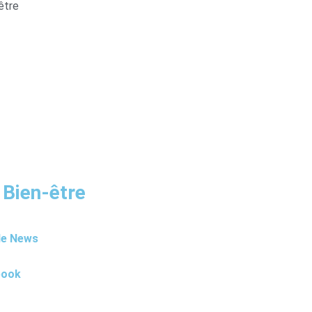
être
 Bien-être
le News
book