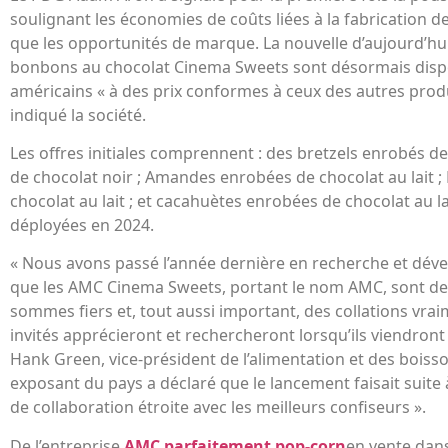
soulignant les économies de coûts liées à la fabrication de
que les opportunités de marque. La nouvelle d’aujourd’hu
bonbons au chocolat Cinema Sweets sont désormais disp
américains « à des prix conformes à ceux des autres produi
indiqué la société.
Les offres initiales comprennent : des bretzels enrobés de 
de chocolat noir ; Amandes enrobées de chocolat au lait ;
chocolat au lait ; et cacahuètes enrobées de chocolat au la
déployées en 2024.
« Nous avons passé l’année dernière en recherche et dév
que les AMC Cinema Sweets, portant le nom AMC, sont d
sommes fiers et, tout aussi important, des collations vra
invités apprécieront et rechercheront lorsqu’ils viendront 
Hank Green, vice-président de l’alimentation et des bois
exposant du pays a déclaré que le lancement faisait suite à
de collaboration étroite avec les meilleurs confiseurs ».
De l’entreprise
AMC parfaitement pop-corn
en vente dans