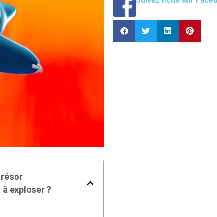
Suivez nous sur Face
trésor
 à exploser ?