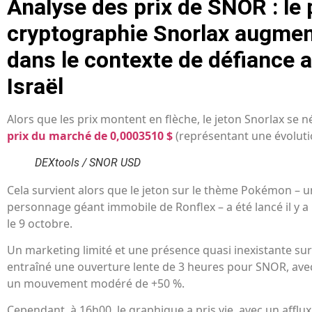
Analyse des prix de SNOR : le p
cryptographie Snorlax augme
dans le contexte de défiance a
Israël
Alors que les prix montent en flèche, le jeton Snorlax se 
prix du marché de 0,0003510 $
(représentant une évoluti
DEXtools / SNOR USD
Cela survient alors que le jeton sur le thème Pokémon – 
personnage géant immobile de Ronflex – a été lancé il y 
le 9 octobre.
Un marketing limité et une présence quasi inexistante sur
entraîné une ouverture lente de 3 heures pour SNOR, avec
un mouvement modéré de +50 %.
Cependant, à 16h00, le graphique a pris vie, avec un affl