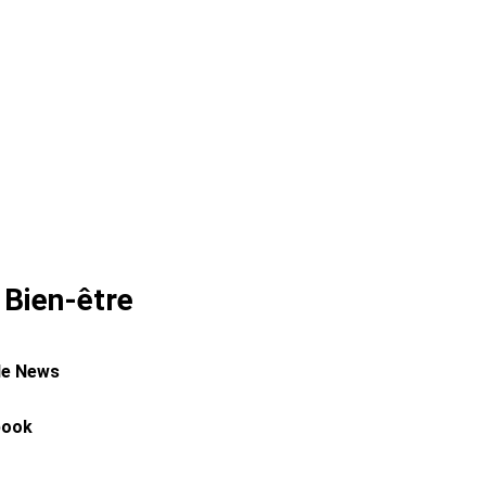
 Bien-être
le News
book