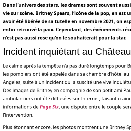
Dans l’univers des stars, les drames sont souvent aussi
vie sur scène. Britney Spears, l’icône de la pop, en est 
avoir été libérée de sa tutelle en novembre 2021, on es
enfin retrouvé la paix. Cependant, des événements réc
n’est pas aussi rose qu’on le souhaiterait pour la star.
Incident inquiétant au Châte
Le calme après la tempête n’a pas duré longtemps pour 
les pompiers ont été appelés dans sa chambre d’hôtel a
Angeles, suite à un incident qui a suscité une vive inquiétu
Des images de Britney en compagnie de son petit-ami Paul
ambulanciers ont été diffusées sur Internet, faisant craindr
informations de
Page Six
, une dispute entre le couple sera
l’intervention.
Plus étonnant encore, les photos montrent une Britney Sp