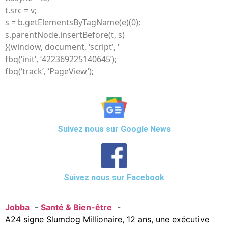
t.src = v;
s = b.getElementsByTagName(e)(0);
s.parentNode.insertBefore(t, s)
}(window, document, ‘script’, ‘
fbq(‘init’, ‘422369225140645’);
fbq(‘track’, ‘PageView’);
Suivez nous sur Google News
Suivez nous sur Facebook
Jobba
Santé & Bien-être
A24 signe Slumdog Millionaire, 12 ans, une exécutive