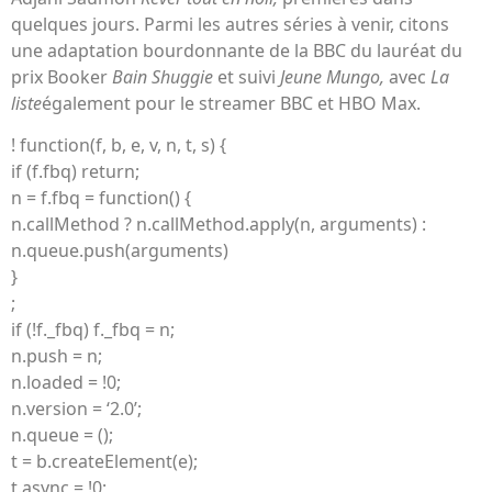
quelques jours. Parmi les autres séries à venir, citons
une adaptation bourdonnante de la BBC du lauréat du
prix Booker
Bain Shuggie
et suivi
Jeune Mungo,
avec
La
liste
également pour le streamer BBC et HBO Max.
! function(f, b, e, v, n, t, s) {
if (f.fbq) return;
n = f.fbq = function() {
n.callMethod ? n.callMethod.apply(n, arguments) :
n.queue.push(arguments)
}
;
if (!f._fbq) f._fbq = n;
n.push = n;
n.loaded = !0;
n.version = ‘2.0’;
n.queue = ();
t = b.createElement(e);
t.async = !0;