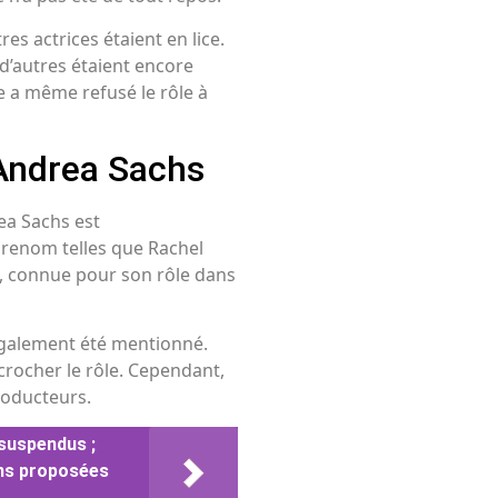
es actrices étaient en lice.
 d’autres étaient encore
e a même refusé le rôle à
e Andrea Sachs
rea Sachs est
 renom telles que Rachel
is, connue pour son rôle dans
 également été mentionné.
crocher le rôle. Cependant,
roducteurs.
suspendus ;
ions proposées