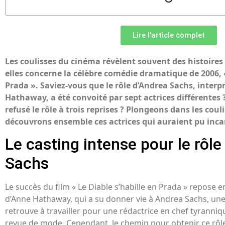
Lire l'article complet
Les coulisses du cinéma révèlent souvent des histoires 
elles concerne la célèbre comédie dramatique de 2006, «
Prada ». Saviez-vous que le rôle d’Andrea Sachs, interp
Hathaway, a été convoité par sept actrices différentes ? 
refusé le rôle à trois reprises ? Plongeons dans les couli
découvrons ensemble ces actrices qui auraient pu inc
Le casting intense pour le rôle
Sachs
Le succès du film « Le Diable s’habille en Prada » repose e
d’Anne Hathaway, qui a su donner vie à Andrea Sachs, une 
retrouve à travailler pour une rédactrice en chef tyranni
revue de mode. Cependant, le chemin pour obtenir ce rôle 