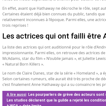
En effet, avant que Hathaway ne décroche le rôle, sept autr
Certaines étaient déjà bien connues du public, tandis que
relativement inconnues à l’époque. Parmi elles, une actric
trois reprises !
Les actrices qui ont failli êtr
La liste des actrices qui ont auditionné pour le rôle d’And
impressionnante. Parmi elles, on retrouve des actrices de
McAdams, star du film « N’oublie jamais », et Juliette Lew
« Natural Born Killers ».
Le nom de Claire Danes, star de la série « Homeland », a
Selon certaines rumeurs, elle aurait été très proche de dé
c’est finalement Anne Hathaway qui a su convaincre les p
A lire aussi
Les pourparlers de grève des acteurs sont 
Les studios déclarent que la guilde a rejeté les condit
à WGA – date limite