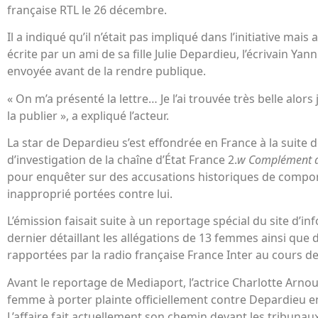
française RTL le 26 décembre.
Il a indiqué qu’il n’était pas impliqué dans l’initiative mais 
écrite par un ami de sa fille Julie Depardieu, l’écrivain Yanni
envoyée avant de la rendre publique.
« On m’a présenté la lettre… Je l’ai trouvée très belle alors j’
la publier », a expliqué l’acteur.
La star de Depardieu s’est effondrée en France à la suite de
d’investigation de la chaîne d’État France 2.
w Complément d
pour enquêter sur des accusations historiques de comp
inapproprié portées contre lui.
L’émission faisait suite à un reportage spécial du site d’i
dernier détaillant les allégations de 13 femmes ainsi que 
rapportées par la radio française France Inter au cours de 
Avant le reportage de Mediaport, l’actrice Charlotte Arno
femme à porter plainte officiellement contre Depardieu en 
L’affaire fait actuellement son chemin devant les tribunaux