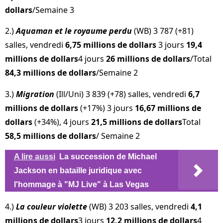
dollars
/Semaine 3
2.)
Aquaman et le royaume perdu
(WB) 3 787 (+81)
salles, vendredi
6,75 millions de dollars
3 jours
19,4
millions de dollars
4 jours
26 millions de dollars
/Total
84,3 millions de dollars
/Semaine 2
3.)
Migration
(Ill/Uni) 3 839 (+78) salles, vendredi
6,7
millions de dollars
(+17%) 3 jours
16,67 millions de
dollars
(+34%), 4 jours
21,5 millions de dollars
Total
58,5 millions de dollars
/ Semaine 2
A lire aussi
La succession de Michael
Jackson en bataille juridique avec
l'hommage à "MJ Live" à Las Vegas
4.)
La couleur violette
(WB) 3 203 salles, vendredi
4,1
millions de dollars
3 jours
12,2 millions de dollars
4