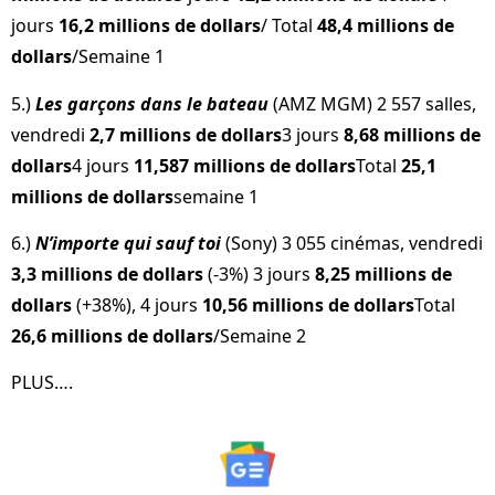
jours
16,2 millions de dollars
/ Total
48,4 millions de
dollars
/Semaine 1
5.)
Les garçons dans le bateau
(AMZ MGM) 2 557 salles,
vendredi
2,7 millions de dollars
3 jours
8,68 millions de
dollars
4 jours
11,587 millions de dollars
Total
25,1
millions de dollars
semaine 1
6.)
N’importe qui sauf toi
(Sony) 3 055 cinémas, vendredi
3,3 millions de dollars
(-3%) 3 jours
8,25 millions de
dollars
(+38%), 4 jours
10,56 millions de dollars
Total
26,6 millions de dollars
/Semaine 2
PLUS….