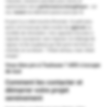
robustes, solutions pensées pour durer, et
optimisation de la
performance énergétique
– car
oui, l’
avenir
du bâtiment passe aussi par là.
Et puis il y a cette touche d’humain. Ce petit plus
qu’on ne trouve pas dans toutes les
agences
ou
sociétés de rénovation. Une capacité à écouter, à
s’ajuster, à proposer sans imposer. Ce mélange de
rigueur et de souplesse qui fait qu’on termine un
chantier en se disant : “C’était sérieux, mais c’était
simple.”
Vous êtes pro à Toulouse ? ARO s’occupe
de tout
Comment les contacter et
démarrer votre projet
sereinement