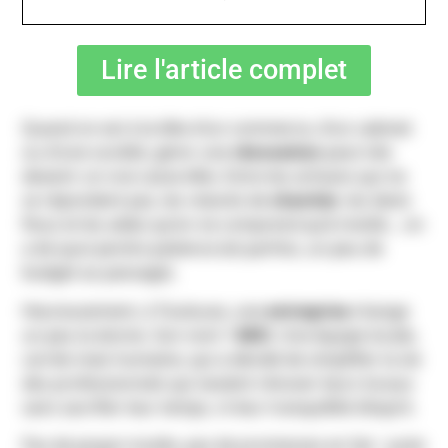
Lire l'article complet
Quand on est à la tête d’un commerce, d’un cabinet
ou d’une société, gérer une
rénovation
peut vite
devenir un vrai casse-tête. Entre les artisans qui ne
se répondent pas, les retards de
chantier
, les devis
flous et les aides qu’on ne comprend qu’à moitié… on
a de quoi perdre patience (et parfois, un peu de
budget au passage).
Heureusement, à Toulouse, une
entreprise
change
un peu la donne. Son nom ?
ARO
. Une équipe locale,
carrée mais humaine, qui a décidé de simplifier la vie
des professionnels qui veulent rénover leurs locaux
sans sacrifier leur temps, ni leur tranquillité d’esprit.
Pas de jargon inutile, pas de promesses en l’air : juste