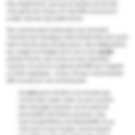
vécu l’expérience, ceux qui en parlent encore des
mois après les travaux. Et chez ARO, le bouche-à-
oreille, c’est leur plus belle vitrine.
Des commerçants toulousains qui racontent
comment leur boutique a été transformée sans qu’ils
aient à fermer plus de deux jours. Des indépendants
qui, malgré un budget serré, ont vu leur
projet
prendre forme, sans stress et sans mauvaise
surprise. Ou encore ce gérant de PME qui craignait
un enfer logistique… et qui a fini par recommander
ARO à toute son rue commerçante.
Les
avis
qu’on récolte ici ne sonnent pas
comme des copier-coller. Ce sont souvent
des messages sincères, où l’on parle de
ponctualité, de finitions propres, mais
aussi de gentillesse, de disponibilité. Et ça,
c’est aussi ce qui compte, surtout quand