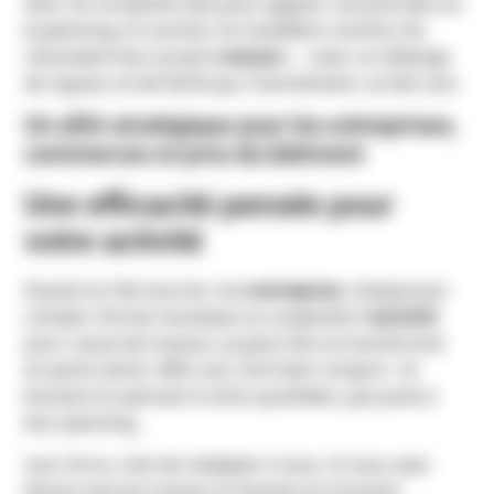
faire. Ils ne bâclent pas pour gagner une journée sur
le planning. Et surtout, ils travaillent comme s’ils
rénovaient leur propre
maison
— avec ce mélange
de rigueur et de fierté qui, franchement, se fait rare.
Un allié stratégique pour les entreprises,
commerces et pros du bâtiment
Une efficacité pensée pour
votre activité
Quand on fait tourner une
entreprise
, chaque jour
compte. Fermer boutique ou suspendre l’
activité
pour cause de travaux, ça peut vite se transformer
en perte sèche. ARO, eux, l’ont bien compris : ils
bossent en pensant à votre quotidien, pas juste à
leur planning.
Leur force, c’est de s’adapter à vous. Si vous avez
besoin que les travaux se fassent en horaires