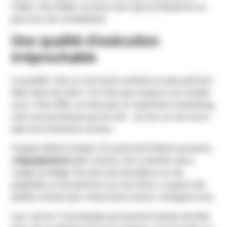
L’idée, c’est d’aller au bout sans que ça devienne un
parcours du combattant.
Une qualité d’exécution
irréprochable
La qualité, c’est un mot qu’on entend un peu partout.
Mais dans les faits ? Ce n’est pas toujours au rendez-
vous. Chez ARO, ce n’est pas un argument marketing,
c’est une promesse qui se voit – au sol, sur les murs,
dans les moindres recoins.
Chaque détail compte. On parle de finitions propres,
d’
équipements
bien choisis, d’un chantier tenu,
rangé, protégé. Pas de trace de plâtre sur les
poignées ou de peinture sur les vitres, ce genre de
petites choses qui, mises bout à bout, changent tout.
Leur secret ? Une équipe qui prend le temps de bien