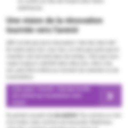
on confie son lieu de travail à des mains
extérieures.
Une vision de la rénovation
tournée vers l’avenir
ARO ne fait pas de la rénovation “vite fait, bien fait”.
Ils voient plus loin. Leur but, ce n’est pas juste que le
chantier soit terminé dans les temps. C’est que vous
soyez toujours satisfait dans deux ans, dans cinq
ans, peut-être même au moment de revendre ou de
transmettre.
A lire aussi
Tawashi : l’éponge lavable
zéro déchet qui révolutionne votre
cuisine
Ils parlent souvent de
durabilité
. Pas comme un mot
à la mode, mais comme une boussole. Matériaux