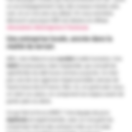
un accompagnement clair, des travaux menés avec
soin, et un vrai sens du détail. On vous emmène
découvrir pourquoi ARO est devenu le réflexe
rénovation d’entreprise à Toulouse
.
Une entreprise locale, ancrée dans la
réalité du terrain
ARO, c’est d’abord une
société
à taille humaine. Une
SASU
toulousaine, bien implantée, qui connaît les
spécificités du bâti local comme sa poche. Ce n’est
pas une de ces agences impersonnelles venues de
l’autre bout de la France. Non. Ici, on parle avec vous,
on vient sur place, on comprend vos enjeux avant de
parler plan ou devis.
Ce qui fait la force d’ARO ? Une équipe de pros
diplômés
et expérimentés, avec un vrai goût du
travail bien fait et des artisans triés sur le volet.