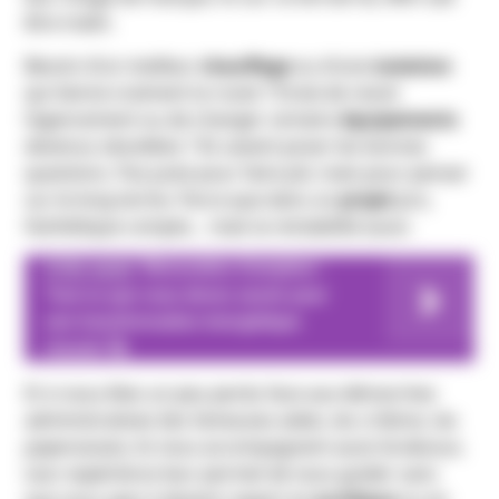
être malin.
Besoin d’un meilleur
chauffage
ou d’une
isolation
qui tienne vraiment la route ? Envie de revoir
l’agencement ou de changer certains
équipements
devenus obsolètes ? Ils savent poser les bonnes
questions. Pas juste pour faire joli, mais pour penser
sur le long terme. Parce que dans un
projet
pro,
l’esthétique compte… mais la rentabilité aussi.
A lire aussi
Rénovation d'ampleur :
Tout ce que vous devez savoir pour
une transformation énergétique
réussie 🚀
Et si vous êtes un peu perdu face aux démarches
administratives (les fameuses aides, les critères, les
paperasses), ils vous accompagnent aussi là-dessus.
Leur expérience leur permet de vous guider sans