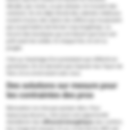
décalés, par zones, ou par phases, ils trouvent des
solutions. Ils ont déjà rénové des cabinets médicaux
ouverts le jour, des salons de coiffure qui ne peuvent
pas se permettre de fermer trop longtemps, ou
encore des boutiques qui ont besoin que tout soit
prêt avant les soldes. Et chaque fois, ils ont su
jongler.
C’est ça, l’avantage d’un prestataire qui réfléchit en
partenaire. Ils ne viennent pas imposer leur façon de
faire, ils la construisent avec vous.
Des solutions sur mesure pour
les contraintes des pros
Rénovation ne rime pas qu’avec déco. Pour
beaucoup de pros, c’est aussi une opportunité
d’améliorer leur
efficacité énergétique
, leur confort,
leur image de marque. Et sur ce terrain-là, ARO sait