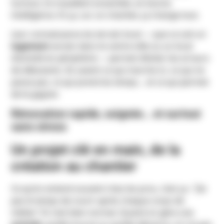
Surtout, ils travaillent ensemble, en bonne
intelligence. Et ça, sur un chantier, ça change tout.
Leur connaissance du terrain local — que ce soit un
logement
ancien dans le centre-ville ou un local
d’activité en périphérie — permet d’éviter les erreurs
de débutants. Ils savent ce qui marche ici, ce qui ne
passe pas, ce qui prend du temps… et ce qui permet
de le gagner.
Rénovation rapide, soignée… et surtout
sans stress
Un projet clé en main, de la
création au chantier
Ce qu’on entend souvent chez les pros, c’est ça : “J’ai
pas le temps de courir après chaque corps de
métier.” Et c’est bien normal. Quand on gère une