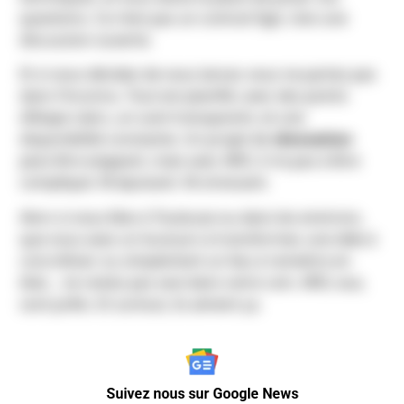
questions. Ce n’est pas un contrat figé, c’est une
discussion ouverte.
Et si vous décidez de vous lancer, vous ne partez pas
dans l’inconnu. Tout est planifié, avec des points
d’étape clairs, un suivi transparent, et une
disponibilité constante. Un projet de
rénovation
peut être exigeant, mais avec ARO, il n’a pas à être
compliqué. Ni épuisant. Ni stressant.
Alors si vous êtes à Toulouse ou dans les environs,
que vous avez un local pro à transformer, une idée à
concrétiser ou simplement un lieu à remettre en
état… ne restez pas seul dans votre coin. ARO, eux,
sont prêts. Et surtout, ils aiment ça.
Suivez nous sur Google News