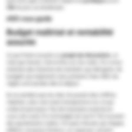
que vous ayez à devenir expert en
juridique
ou en
CEE
du jour au lendemain.
ARO vous guide
Budget maîtrisé et rentabilité
assurée
Ce qui freine souvent un
projet de rénovation
, ce
n’est pas l’envie. C’est le flou sur les coûts. On a tous
entendu des histoires de chantiers qui dérapent, de
budgets qui explosent sans prévenir. Avec ARO, les
règles sont posées dès le départ.
Ils ne vendent pas du rêve. Ils posent des chiffres
réalistes, avec une vraie transparence sur ce qui
coûte et pourquoi. Pas de mauvaise surprise en
cours de route. Et si le budget est serré ? Ils trouvent
des ajustements malins. On peut rénover par étapes,
différer certaines finitions, ou repenser certains