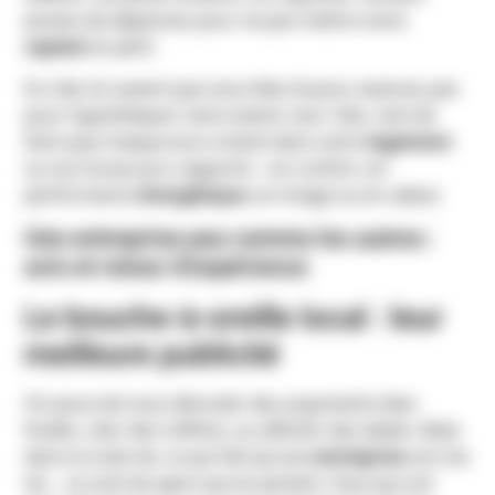
postes de dépenses pour ne pas mettre votre
capital
en péril.
En clair, ils savent que vous êtes là pour avancer, pas
pour hypothéquer votre avenir. Leur rôle, c’est de
faire que chaque euro investi dans votre
logement
ou vos locaux pro rapporte – en confort, en
performance
énergétique
, en image ou en valeur.
Une entreprise pas comme les autres :
avis et retour d’expérience
Le bouche-à-oreille local : leur
meilleure publicité
On pourrait vous dérouler des arguments bien
ficelés, citer des chiffres, ou afficher des labels. Mais
dans la vraie vie, ce qui fait qu’une
entreprise
sort du
lot… ce sont les gens qui en parlent. Ceux qui ont