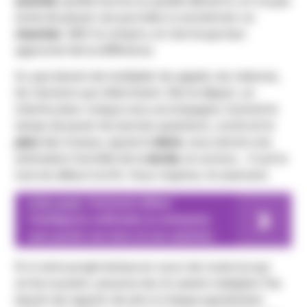
activité
, qu’elle tourne ou qu’elle démarre, on n’a pas
envie de passer ses journées à coordonner un
chantier
. ARO l’a compris, et c’est là que leur
approche fait la différence.
Ici, pas besoin de multiplier les appels, les relances,
les réunions qui s’éternisent. Dès le départ, un
interlocuteur unique vous accompagne. Il prend le
temps de poser les bonnes questions, construit le
plan
des travaux, ajuste le
devis
, vous donne une
estimation honnête de la
durée
, et surtout… il suit le
tout du début à la fin. Vous respirez, ils avancent.
A lire aussi
Comment utiliser
l’intelligence artificielle en entreprise
sans perdre son âme (ni ses salariés)
Et si votre projet évolue en cours de route (ce qui
arrive souvent, avouons-le), ils savent s’adapter. Pas
besoin de repartir de zéro à chaque ajustement.