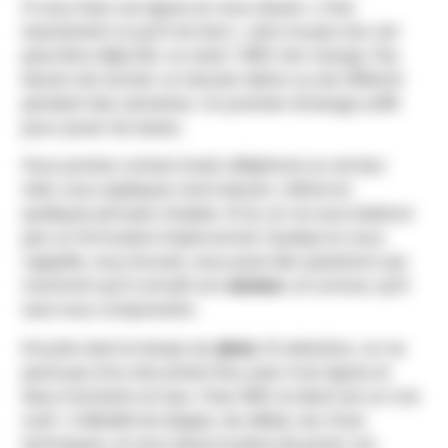
Si vous lisez ces lignes en vous disant « C’est
exactement ce qu’il me faut », alors le plus dur est
peut-être déjà fait. Le reste ? ARO s’en charge. Pas
besoin de monter un dossier béton ou de réfléchir
pendant des semaines. Un premier échange suffit
pour poser les bases.
Vous prenez contact (mail, téléphone ou via leur
site), vous expliquez votre besoin, même en
quelques phrases simples. Et là, on ne vous balance
pas un formulaire impersonnel. Quelqu’un vous
rappelle, vous écoute, vous pose des questions qui
montrent qu’il connaît son
secteur
, et surtout, qu’il
veut vous comprendre.
Ensuite vient le temps du
devis
. Et attention, on ne
parle pas d’un document flou avec trois lignes et
deux montants en bas. Chez ARO, le devis est un vrai
outil : il détaille les étapes, les délais, les choix
techniques, et vous laisse la place de poser vos