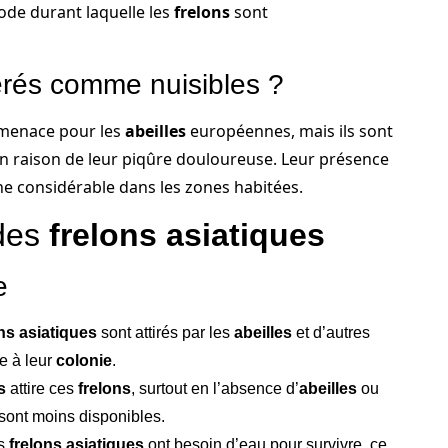
iode durant laquelle les
frelons
sont
érés comme nuisibles ?
menace pour les
abeilles
européennes, mais ils sont
 raison de leur piqûre douloureuse. Leur présence
 considérable dans les zones habitées.
 des
frelons asiatiques
e
ns asiatiques
sont attirés par les
abeilles
et d’autres
re à leur
colonie
.
s
attire ces
frelons
, surtout en l’absence d’
abeilles
ou
 sont moins disponibles.
es
frelons asiatiques
ont besoin d’eau pour survivre, ce