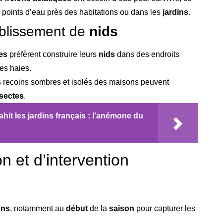
 points d’eau près des habitations ou dans les
jardins
.
tablissement de
nids
ues
préfèrent construire leurs
nids
dans des endroits
es haies.
Les recoins sombres et isolés des maisons peuvent
nsectes
.
ahit les jardins français : l'anémone du
n et d’intervention
ons
, notamment au
début
de la
saison
pour capturer les