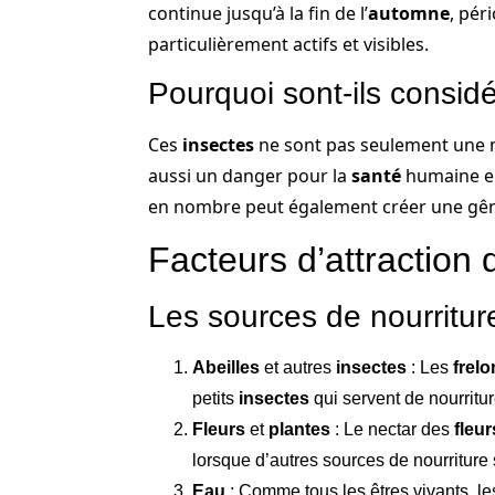
continue jusqu’à la fin de l’
automne
, pér
particulièrement actifs et visibles.
Pourquoi sont-ils consid
Ces
insectes
ne sont pas seulement une 
aussi un danger pour la
santé
humaine en
en nombre peut également créer une gêne
Facteurs d’attraction
Les sources de nourritur
Abeilles
et autres
insectes
: Les
frelo
petits
insectes
qui servent de nourritu
Fleurs
et
plantes
: Le nectar des
fleur
lorsque d’autres sources de nourriture
Eau
: Comme tous les êtres vivants, l