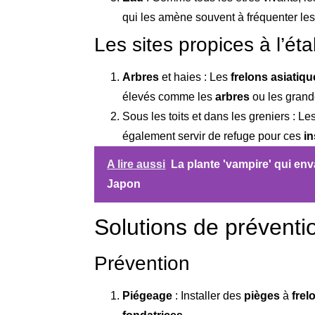
qui les amène souvent à fréquenter les
Les sites propices à l’é
Arbres
et haies : Les
frelons asiatiq
élevés comme les
arbres
ou les grand
Sous les toits et dans les greniers : 
également servir de refuge pour ces
i
A lire aussi
La plante 'vampire' qui env
Japon
Solutions de préventio
Prévention
Piégeage
: Installer des
pièges
à
frel