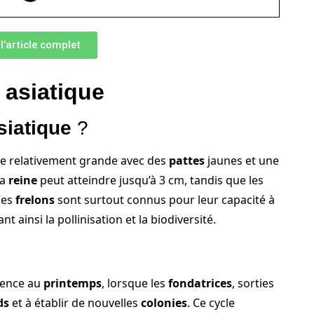
 l'article complet
 asiatique
siatique
?
lle relativement grande avec des
pattes
jaunes et une
La
reine
peut atteindre jusqu’à 3 cm, tandis que les
Ces
frelons
sont surtout connus pour leur capacité à
tant ainsi la pollinisation et la biodiversité.
nce au
printemps
, lorsque les
fondatrices
, sorties
ds
et à établir de nouvelles
colonies
. Ce cycle