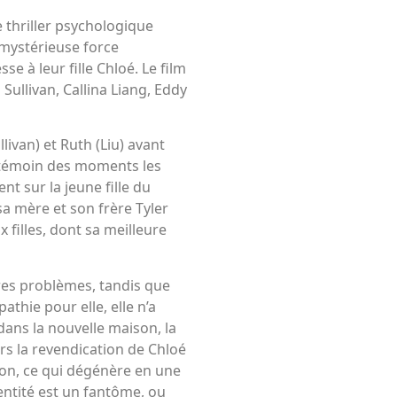
 thriller psychologique
 mystérieuse force
se à leur fille Chloé. Le film
Sullivan, Callina Liang, Eddy
ivan) et Ruth (Liu) avant
 témoin des moments les
ent sur la jeune fille du
sa mère et son frère Tyler
x filles, dont sa meilleure
pres problèmes, tandis que
thie pour elle, elle n’a
dans la nouvelle maison, la
s la revendication de Chloé
ison, ce qui dégénère en une
entité est un fantôme, ou