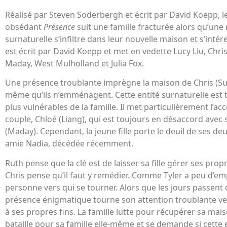
Réalisé par Steven Soderbergh et écrit par David Koepp, le
obsédant
Présence
suit une famille fracturée alors qu’une
surnaturelle s’infiltre dans leur nouvelle maison et s’intéres
est écrit par David Koepp et met en vedette Lucy Liu, Chris 
Maday, West Mulholland et Julia Fox.
Une présence troublante imprègne la maison de Chris (Sull
même qu’ils n’emménagent. Cette entité surnaturelle est
plus vulnérables de la famille. Il met particulièrement l’acc
couple, Chloé (Liang), qui est toujours en désaccord avec 
(Maday). Cependant, la jeune fille porte le deuil de ses deu
amie Nadia, décédée récemment.
Ruth pense que la clé est de laisser sa fille gérer ses pro
Chris pense qu’il faut y remédier. Comme Tyler a peu d’empa
personne vers qui se tourner. Alors que les jours passent 
présence énigmatique tourne son attention troublante ver
à ses propres fins. La famille lutte pour récupérer sa ma
bataille pour sa famille elle-même et se demande si cette 