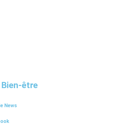
 Bien-être
le News
book