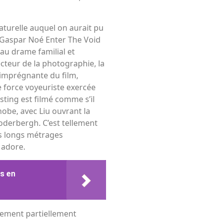
naturelle auquel on aurait pu
Gaspar Noé Enter The Void
 au drame familial et
ecteur de la photographie, la
 imprégnante du film,
force voyeuriste exercée
sting est filmé comme s’il
hobe, avec Liu ouvrant la
Soderbergh. C’est tellement
des longs métrages
 adore.
es en
ulement partiellement