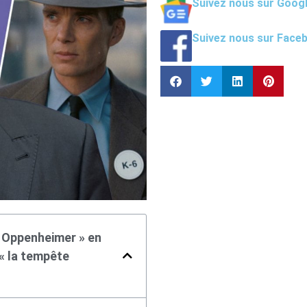
Suivez nous sur Goog
Suivez nous sur Face
 « Oppenheimer » en
 « la tempête