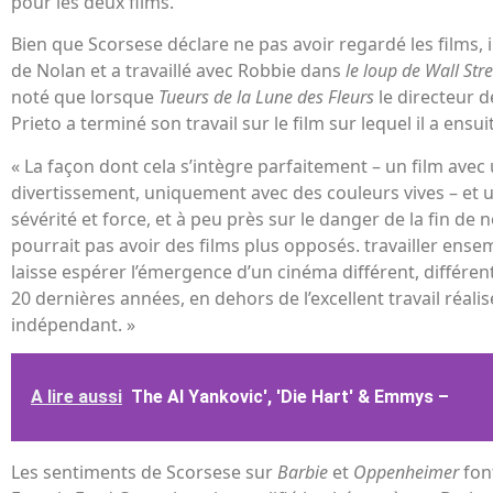
pour les deux films.
Bien que Scorsese déclare ne pas avoir regardé les films, il
de Nolan et a travaillé avec Robbie dans
le loup de Wall Stre
noté que lorsque
Tueurs de la Lune des Fleurs
le directeur 
Prieto a terminé son travail sur le film sur lequel il a ensui
« La façon dont cela s’intègre parfaitement – ​​un film avec 
divertissement, uniquement avec des couleurs vives – et un
sévérité et force, et à peu près sur le danger de la fin de n
pourrait pas avoir des films plus opposés. travailler ensembl
laisse espérer l’émergence d’un cinéma différent, différent
20 dernières années, en dehors de l’excellent travail réali
indépendant. »
A lire aussi
The Al Yankovic', 'Die Hart' & Emmys –
Les sentiments de Scorsese sur
Barbie
et
Oppenheimer
fon