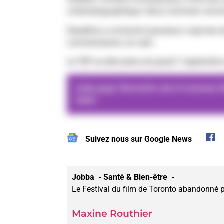
cinématographique. Nous sommes reconnai
Deadline a contacté à plusieurs reprises 
commentaires, en vain.
Le TIFF se déroulera du jeudi 7 septemb
A lire aussi
Rencontre avec le nouveau Ol
bobo!
Suivez nous sur Google News
Jobba
Santé & Bien-être
Le Festival du film de Toronto abandonné 
Maxine Routhier