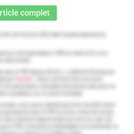
article complet
 du film de Toronto 2023, Bell Canada abandonne
ponsor principal depuis 1995 et mettra fin à son
de cette année.
 avec le TIFF depuis 28 ans », a déclaré l’entreprise
lié par
Variété
. « Nous sommes fiers de notre
FF une destination mondiale de premier plan pour le
lents canadiens sur la scène mondiale.
 année, nous avons décidé que la fin de 2023 serait
partenariat avec le TIFF et avons choisi de ne pas
tir dans d’autres opportunités qui sont au cœur de
ue le TIFF continuera à développer et à présenter le
duquer et divertir le meilleur public