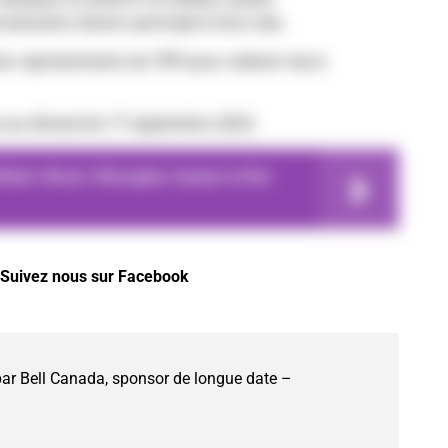
ssants d’avoir participé à tout cela.
les représentants du TIFF pour obtenir leurs
re au dimanche 17 septembre 2023.
ivier Véran: Chirurgien, boxeur et fier
Suivez nous sur Facebook
par Bell Canada, sponsor de longue date –