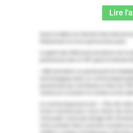
Lire l'
Avant le début du Festival international
l’événement et ne le sponsorisera plus.
Le géant des télécommunications est le s
partenariat avec le TIFF après le festival 
« Bell entretient un partenariat formidable
technologique dans un communiqué pub
partenariat qui contribuera à faire du TI
cinéma et à soutenir le contenu et les ta
Le communiqué poursuit : « Plus tôt cette
le bon moment pour nous retirer de notre 
renouveler notre parrainage afin d’inves
notre activité. Nous sommes convaincus q
meilleur contenu mondial pour informer, é